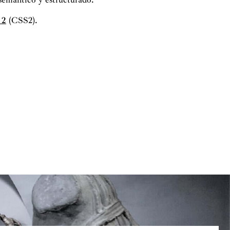
 2
(CSS2).