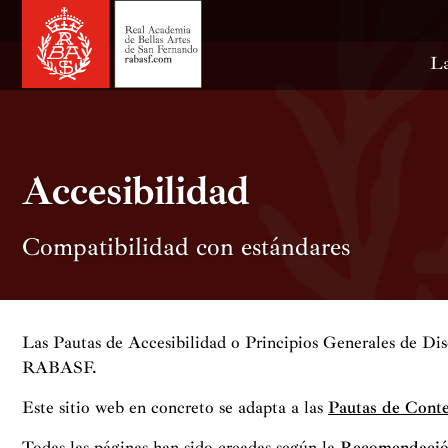
Ir
al
contenido
La
Accesibilidad
Compatibilidad con estándares
Las Pautas de Accesibilidad o Principios Generales de Di
RABASF.
Este sitio web en concreto se adapta a las
Pautas de Conte
Todas las páginas han sido creadas según la
Recomendaci