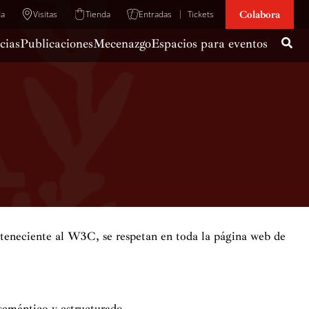
Colabora
da
Visitas
Tienda
Entradas
Tickets
cias
Publicaciones
Mecenazgo
Espacios para eventos
teneciente al W3C, se respetan en toda la página web de
emántico y estructurado.