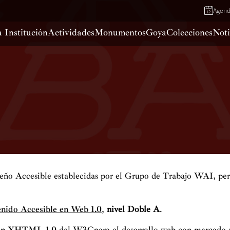
Agen
 Institución
Actividades
Monumentos
Goya
Colecciones
Noti
seño Accesible establecidas por el Grupo de Trabajo WAI, per
nido Accesible en Web 1.0
,
nivel Doble A
.
ón XHTML 1.0
del W3Cpara el desarrollo web con marcado s