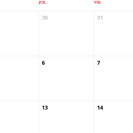
JUE.
VIE.
30
31
6
7
13
14