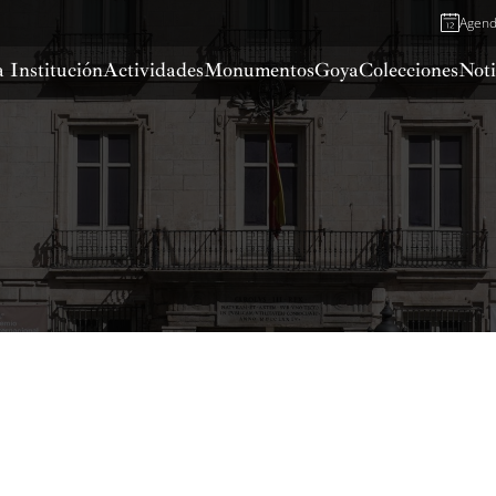
Agen
 Institución
Actividades
Monumentos
Goya
Colecciones
Noti