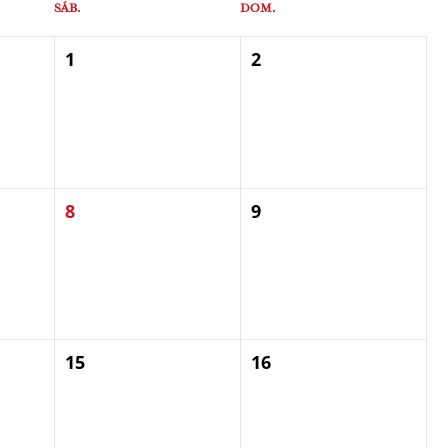
SÁB.
DOM.
1
2
8
9
15
16