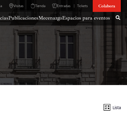
Colabora
da
Visitas
Tienda
Entradas
Tickets
cias
Publicaciones
Mecenazgo
Espacios para eventos
Lista