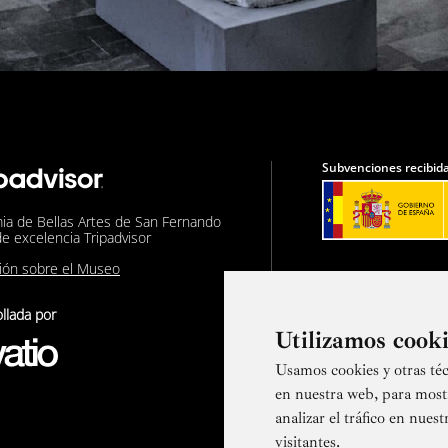
Subvenciones recibida
ia de Bellas Artes de San Fernando
de excelencia Tripadvisor
nión sobre el Museo
llada por
Utilizamos cook
Usamos cookies y otras téc
Suscríbete a
en nuestra web, para most
analizar el tráfico en nue
visitantes.