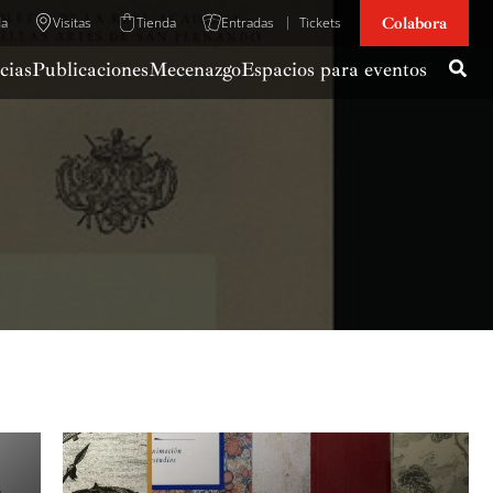
Colabora
da
Visitas
Tienda
Entradas
Tickets
cias
Publicaciones
Mecenazgo
Espacios para eventos