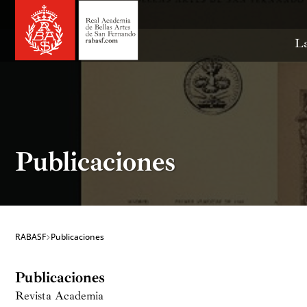
Ir
al
contenido
La
Publicaciones
RABASF
Publicaciones
Publicaciones
Revista Academia