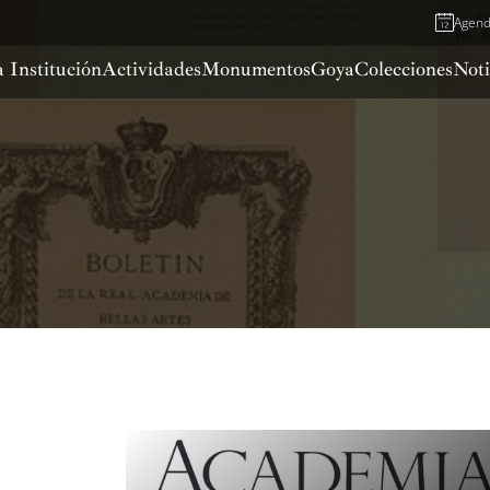
Agen
 Institución
Actividades
Monumentos
Goya
Colecciones
Noti