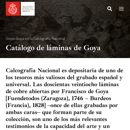
Ir
al
contenido
Goya
Goya en la Calcografía Nacional
Catálogo de láminas de Goya
Calcografía Nacional es depositaria de uno de
La Aca
los tesoros más valiosos del grabado español y
universal. Las doscientas veintiocho láminas
Goya e
de cobre abiertas por Francisco de Goya
[Fuendetodos (Zaragoza), 1746 – Burdeos
Goya e
(Francia), 1828] –once de ellas grabadas por
ambas caras– que forman parte de su
Capri
colección, son uno de los más relevantes
testimonios de la capacidad del arte y un
Desas