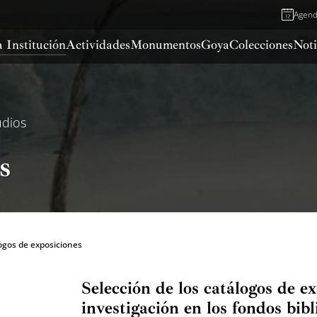
Agen
 Institución
Actividades
Monumentos
Goya
Colecciones
Noti
udios
s
ogos de exposiciones
Selección de los catálogos de ex
investigación en los fondos bibli