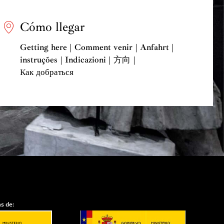
Cómo llegar
Getting here | Comment venir | Anfahrt |
instruções | Indicazioni | 方向 |
Как добраться
s de: