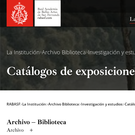
Ir
al
contenido
La
La Institución
Archivo Biblioteca
Investigación y est
Catálogos de exposicione
RABASF
La Institución
Archivo Biblioteca
Investigación y estudios
Catál
Archivo – Biblioteca
Archivo