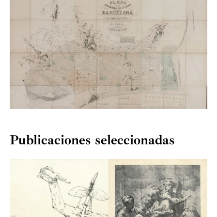
Revist
Crónic
Venta 
Catálo
Publicaciones seleccionadas