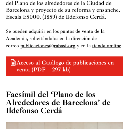
del Plano de los alrededores de la Ciudad de
Barcelona y proyecto de su reforma y ensanche.
Catá
Escala 1:5000. (1859) de Ildefonso Cerdá.
Infor
Se pueden adquirir en los puntos de venta de la
Calcog
Academia, solicitándolos en la dirección de
correo
publicaciones@rabasf.org
y en la
tienda on-line
.
Taller
Acceso al Catálogo de publicaciones en
venta (PDF – 297 kb)
Facsímil del ‘Plano de los
Alrededores de Barcelona’ de
Ildefonso Cerdá