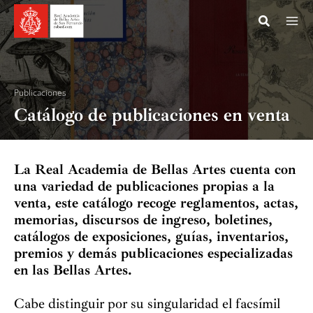
Ir
al
contenido
Acade
Publicaciones
Catálogo de publicaciones en venta
Museo
Archiv
La Real Academia de Bellas Artes cuenta con
Archi
una variedad de publicaciones propias a la
venta, este catálogo recoge reglamentos, actas,
Bibli
memorias, discursos de ingreso, boletines,
catálogos de exposiciones, guías, inventarios,
Inves
premios y demás publicaciones especializadas
en las Bellas Artes.
Publi
Cabe distinguir por su singularidad el facsímil
Rev