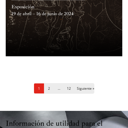
Exposición
19 de abril – 16 de junio de 2024
Navegación
1
2
…
12
Siguiente »
de
entradas
Información de utilidad para el