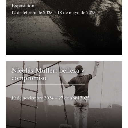
Exposición
12 de febrero de 2025 – 18 de mayo de 2025
Nicolás Muller: belleza y
Academia
compromiso
19 de noviembre 2024 – 27 de abril 2025