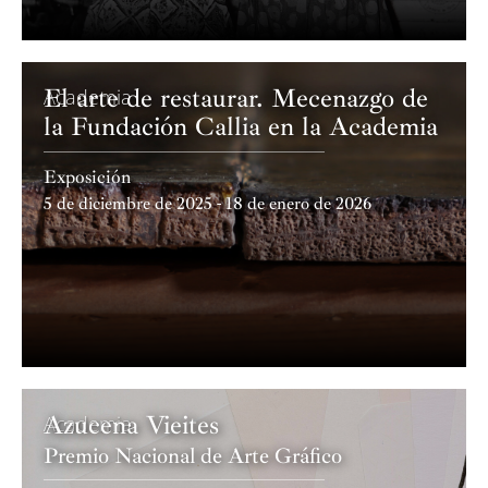
El arte de restaurar. Mecenazgo de
Academia
la Fundación Callia en la Academia
Exposición
5 de diciembre de 2025 - 18 de enero de 2026
Azucena Vieites
Academia
Premio Nacional de Arte Gráfico