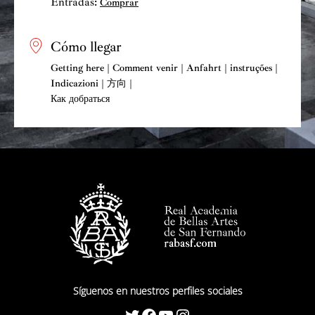
Entradas:
Comprar
Cómo llegar
Getting here | Comment venir | Anfahrt | instruções |
Indicazioni | 方向 |
Как добраться
Síguenos en nuestros perfiles sociales
Twitter
Facebook
YouTube
Instagram