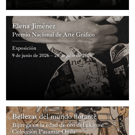
Proyect
Elena Jiménez
Academia
Premio Nacional de Arte Gráfico
Exposición
9 de junio de 2026 – 26 de julio de 2026
Bellezas del mundo flotante
Academia
Bijin-ga en la edad de oro del ukiyo-e
Colección Pasamar-Onila