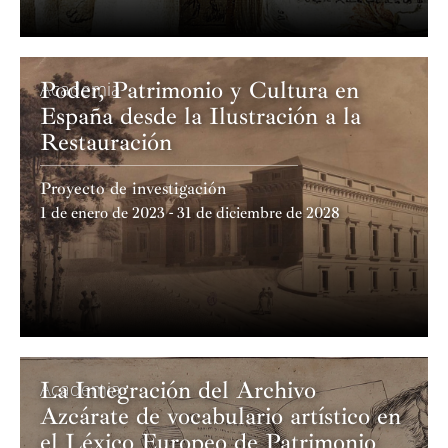
Poder, Patrimonio y Cultura en
Academia
España desde la Ilustración a la
Restauración
Proyecto de investigación
1 de enero de 2023 - 31 de diciembre de 2028
La Integración del Archivo
Academia
Azcárate de vocabulario artístico en
el Léxico Europeo de Patrimonio