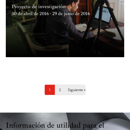
Proyecto de investigación
30 de abril de 2016 - 29 de junio de 2016
Navegación
1
2
Siguiente »
de
entradas
Información de utilidad para el