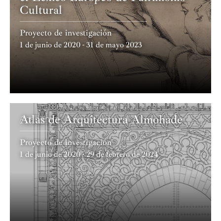
Cultural
Proyecto de investigación
1 de junio de 2020 - 31 de mayo 2023
Atlas de Arquitectura Almohade
Academia
Proyecto de investigación
1 de junio de 2020 - 29 de febrero de 2024