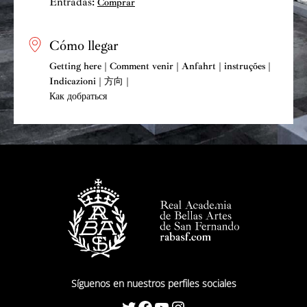
Entradas:
Comprar
Cómo llegar
Getting here | Comment venir | Anfahrt | instruções |
Indicazioni | 方向 |
Как добраться
Síguenos en nuestros perfiles sociales
Twitter
Facebook
YouTube
Instagram