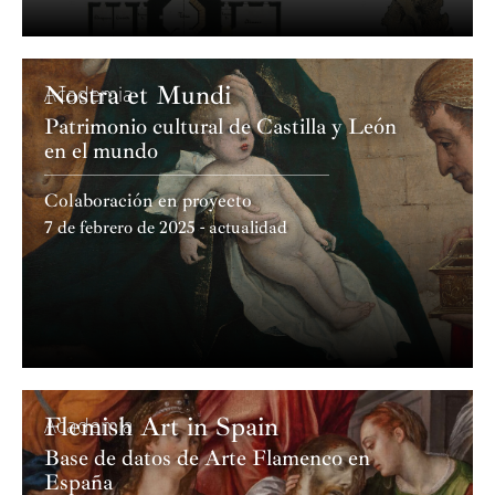
Proyect
Nostra et Mundi
Academia
Patrimonio cultural de Castilla y León
en el mundo
Colaboración en proyecto
7 de febrero de 2025 - actualidad
Flemish Art in Spain
Academia
Base de datos de Arte Flamenco en
España