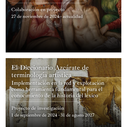
Colaboración en proyecto
27 de noviembre de 2024 - actualidad
El Diccionario Azcárate de
Academia
terminología artística
Implementación en la red y explotación
como herramienta fundamental para el
conocimiento de la historia del léxico
Proyecto de investigación
1 de septiembre de 2024 - 31 de agosto 2027