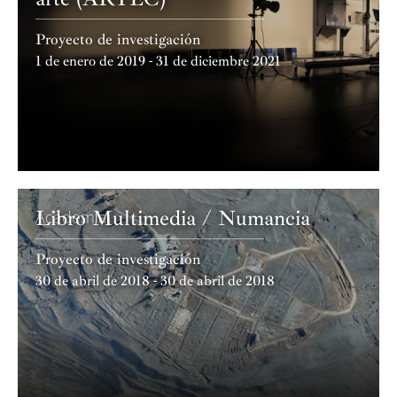
Proyecto de investigación
1 de enero de 2019 - 31 de diciembre 2021
Libro Multimedia / Numancia
Academia
Proyecto de investigación
30 de abril de 2018 - 30 de abril de 2018