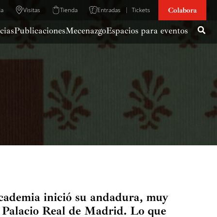
Colabora
da
Visitas
Tienda
Entradas
Tickets
cias
Publicaciones
Mecenazgo
Espacios para eventos
Academia inició su andadura, muy
l Palacio Real de Madrid. Lo que