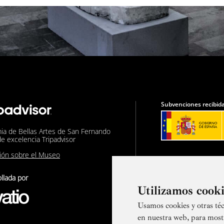
Subvenciones recibida
ia de Bellas Artes de San Fernando
de excelencia Tripadvisor
nión sobre el Museo
llada por
Utilizamos cook
Usamos cookies y otras téc
Suscríbete a
en nuestra web, para most