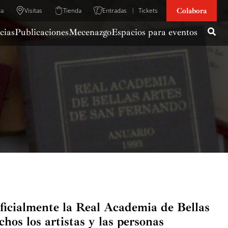
Colabora
da
Visitas
Tienda
Entradas
Tickets
cias
Publicaciones
Mecenazgo
Espacios para eventos
ficialmente la Real Academia de Bellas
os los artistas y las personas