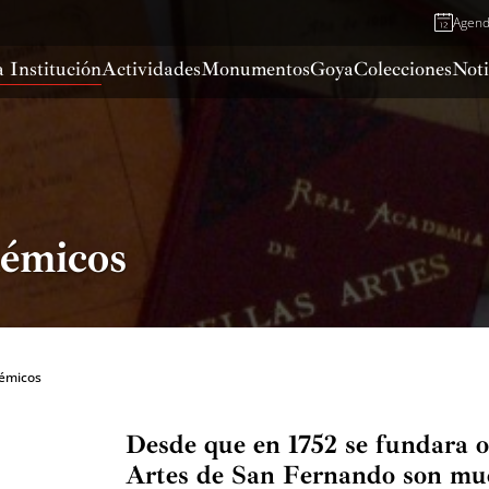
Agen
 Institución
Actividades
Monumentos
Goya
Colecciones
Noti
démicos
démicos
Desde que en 1752 se fundara o
Artes de San Fernando son much