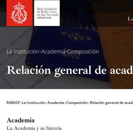
Ir
al
contenido
La
La Institución
Academia
Composición
Relación general de aca
RABASF
La Institución
Academia
Composición
Relación general de aca
Academia
La Academia y su historia