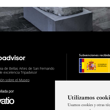
Subvenciones recibida
ia de Bellas Artes de San Fernando
de excelencia Tripadvisor
nión sobre el Museo
llada por
Utilizamos cook
Usamos cookies y otras téc
Suscríbete a