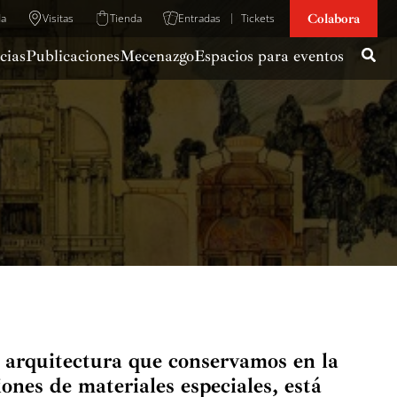
Colabora
da
Visitas
Tienda
Entradas
Tickets
cias
Publicaciones
Mecenazgo
Espacios para eventos
e arquitectura que conservamos en la
iones de materiales especiales, está