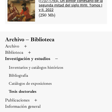
(1737-1793). Un pintor cortesano de la
segunda mitad del siglo XVIII. Tomos I
y II. 2022
(250 Mb)
Archivo – Biblioteca
Archivo
Biblioteca
Investigación y estudios
Inventarios y catálogos históricos
Bibliografía
Catálogos de exposiciones
Tesis doctorales
Publicaciones
Información general