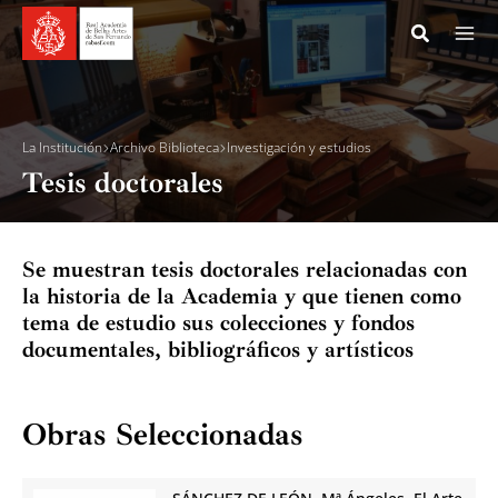
Ir
al
contenido
Acade
La Institución
Archivo Biblioteca
Investigación y estudios
Tesis doctorales
Museo
Archiv
Se muestran tesis doctorales relacionadas con
Archi
la historia de la Academia y que tienen como
tema de estudio sus colecciones y fondos
Bibli
documentales, bibliográficos y artísticos
Inves
Obras Seleccionadas
Inve
Bibl