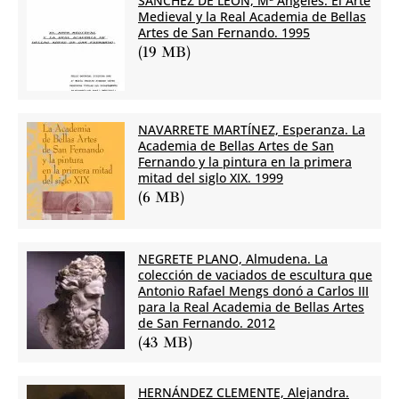
SÁNCHEZ DE LEÓN, Mª Ángeles. El Arte
Medieval y la Real Academia de Bellas
Artes de San Fernando. 1995
Catá
(19 MB)
Tesi
Publi
NAVARRETE MARTÍNEZ, Esperanza. La
Academia de Bellas Artes de San
Infor
Fernando y la pintura en la primera
mitad del siglo XIX. 1999
Calcog
(6 MB)
Taller
NEGRETE PLANO, Almudena. La
colección de vaciados de escultura que
Antonio Rafael Mengs donó a Carlos III
para la Real Academia de Bellas Artes
de San Fernando. 2012
(43 MB)
HERNÁNDEZ CLEMENTE, Alejandra.