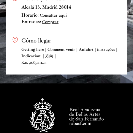
Alcalá 13. Madrid 28014
Horario:
Consultar aquí
Entradas:
Comprar
Cómo llegar
Getting here | Comment venir | Anfahrt | instruções |
Indicazioni | 方向 |
Как добраться