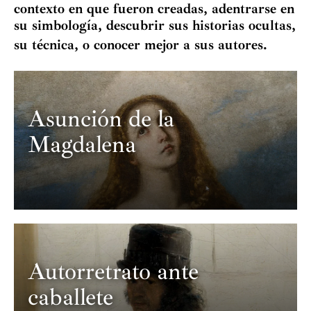
contexto en que fueron creadas, adentrarse en
su simbología, descubrir sus historias ocultas,
Secon
su técnica, o conocer mejor a sus autores.
Solic
Archiv
Asunción de la
Calcog
Magdalena
Taller
Autorretrato ante
caballete