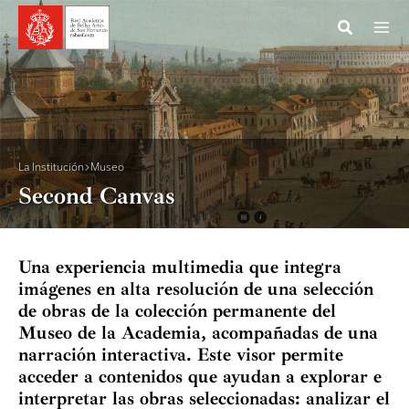
Ir
al
contenido
Acade
Museo
La Institución
Museo
Second Canvas
Histo
Inven
Una experiencia multimedia que integra
Colec
imágenes en alta resolución de una selección
de obras de la colección permanente del
Obras
Museo de la Academia, acompañadas de una
narración interactiva. Este visor permite
Colec
acceder a contenidos que ayudan a explorar e
interpretar las obras seleccionadas: analizar el
Obras