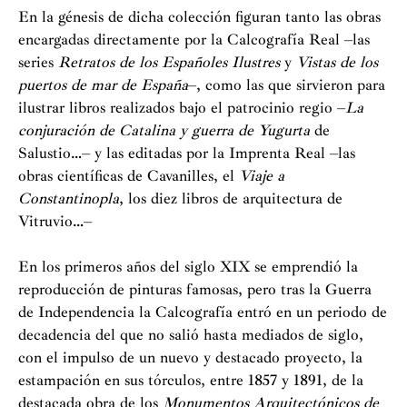
En la génesis de dicha colección figuran tanto las obras
Fran
encargadas directamente por la Calcografía Real –las
series
Retratos de los Españoles Ilustres
y
Vistas de los
Colec
puertos de mar de España
–, como las que sirvieron para
Cont
ilustrar libros realizados bajo el patrocinio regio –
La
Premi
conjuración de Catalina y guerra de Yugurta
de
Salustio…– y las editadas por la Imprenta Real –las
Talle
obras científicas de Cavanilles, el
Viaje a
Constantinopla
, los diez libros de arquitectura de
Técni
Vitruvio…–
Taller
En los primeros años del siglo XIX se emprendió la
reproducción de pinturas famosas, pero tras la Guerra
de Independencia la Calcografía entró en un periodo de
decadencia del que no salió hasta mediados de siglo,
con el impulso de un nuevo y destacado proyecto, la
estampación en sus tórculos, entre 1857 y 1891, de la
destacada obra de los
Monumentos Arquitectónicos de