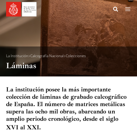
Ir
al
contenido
Acade
Museo
La Institución
Calcografía Nacional
Colecciones
Láminas
Archiv
Calcog
La institución posee la más importante
Histo
colección de láminas de grabado calcográfico
de España. El número de matrices metálicas
Colec
supera las ocho mil obras, abarcando un
amplio periodo cronológico, desde el siglo
Lám
XVI al XXI.
Cole