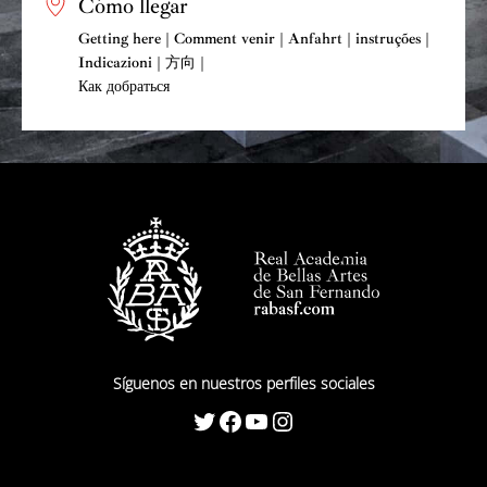
Cómo llegar
Getting here | Comment venir | Anfahrt | instruções |
Indicazioni | 方向 |
Как добраться
Síguenos en nuestros perfiles sociales
Twitter
Facebook
YouTube
Instagram