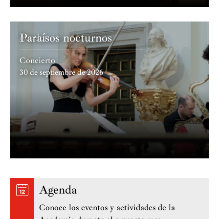
Paraísos nocturnos
Academia
Concierto
30 de septiembre de 2026
Agenda
Conoce los eventos y actividades de la