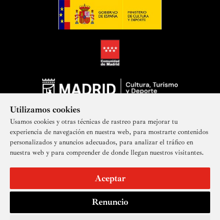
Utilizamos cookies
Usamos cookies y otras técnicas de rastreo para mejorar tu
experiencia de navegación en nuestra web, para mostrarte contenidos
personalizados y anuncios adecuados, para analizar el tráfico en
nuestra web y para comprender de donde llegan nuestros visitantes.
Suscríbete a nuestra newsletter
Aceptar
Renuncio
Aviso legal
Accesibilidad
Derechos de imagen
Mapa del sitio
Política de privacidad
Contacto
Cookies