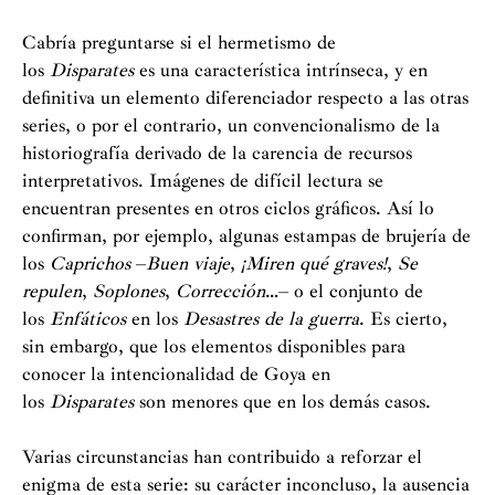
Cabría preguntarse si el hermetismo de
Taur
los
Disparates
es una característica intrínseca, y en
Dispa
definitiva un elemento diferenciador respecto a las otras
series, o por el contrario, un convencionalismo de la
Catál
historiografía derivado de la carencia de recursos
interpretativos. Imágenes de difícil lectura se
Gabin
encuentran presentes en otros ciclos gráficos. Así lo
confirman, por ejemplo, algunas estampas de brujería de
los
Caprichos
–
Buen viaje
,
¡Miren qué graves!
,
Se
repulen
,
Soplones
,
Corrección
…– o el conjunto de
los
Enfáticos
en los
Desastres de la guerra
. Es cierto,
sin embargo, que los elementos disponibles para
conocer la intencionalidad de Goya en
los
Disparates
son menores que en los demás casos.
Varias circunstancias han contribuido a reforzar el
enigma de esta serie: su carácter inconcluso, la ausencia