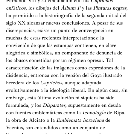
Fernando VII y su vinculación con los
Caprichos
enfáticos
, los dibujos del
Álbum F
y las
Pinturas negras
,
ha permitido a la historiografía de la segunda mitad del
siglo XX alcanzar nuevas conclusiones. A pesar de sus
discrepancias, existe un punto de convergencia en
muchas de estas recientes interpretaciones: la
convicción de que las estampas contienen, en clave
alegórica o simbólica, un componente de denuncia de
los abusos cometidos por un régimen opresor. Tal
caracterización de las imágenes como expresiones de la
disidencia, entronca con la versión del Goya ilustrado
heredera de los
Caprichos
, aunque adaptada
evolutivamente a la ideología liberal. En algún caso, sin
embargo, esta última evolución ni siquiera ha sido
formulada, y los
Disparates
, supuestamente en deuda
con fuentes emblemáticas como la
Iconología
de Ripa,
la obra de Alciato o la
Emblemata horaciana
de
Vaenius, son entendidos como un conjunto de