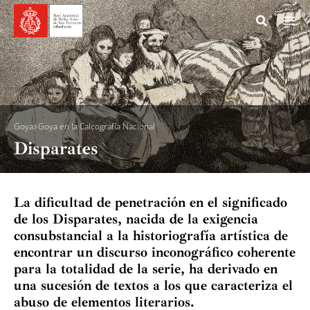
Ir
al
contenido
Goya
Goya en la Calcografía Nacional
Disparates
La Aca
La dificultad de penetración en el significado
Goya e
de los Disparates, nacida de la exigencia
consubstancial a la historiografía artística de
Goya e
encontrar un discurso inconográfico coherente
para la totalidad de la serie, ha derivado en
Capri
una sucesión de textos a los que caracteriza el
abuso de elementos literarios.
Desas