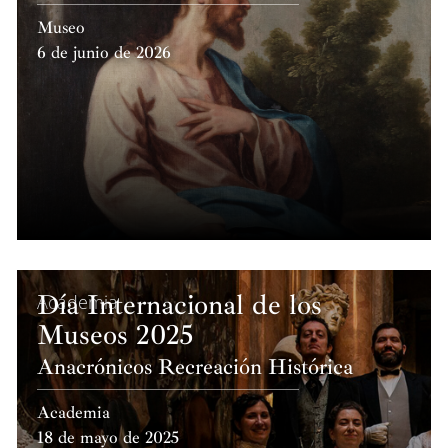
Museo
6 de junio de 2026
Día Internacional de los
Academia
Museos 2025
Anacrónicos Recreación Histórica
Academia
18 de mayo de 2025