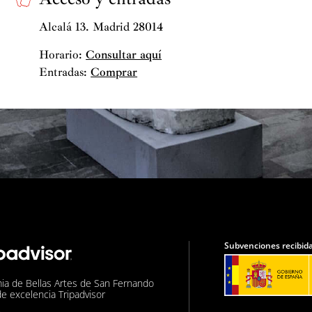
Alcalá 13. Madrid 28014
Horario:
Consultar aquí
Entradas:
Comprar
Subvenciones recibida
ia de Bellas Artes de San Fernando
de excelencia Tripadvisor