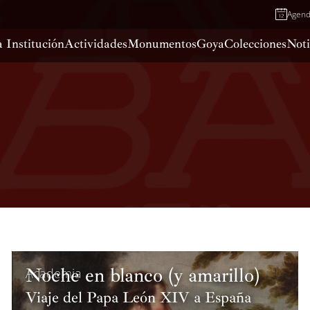
Agen
 Institución
Actividades
Monumentos
Goya
Colecciones
Noti
Noche en blanco (y amarillo)
Academia
Viaje del Papa León XIV a España