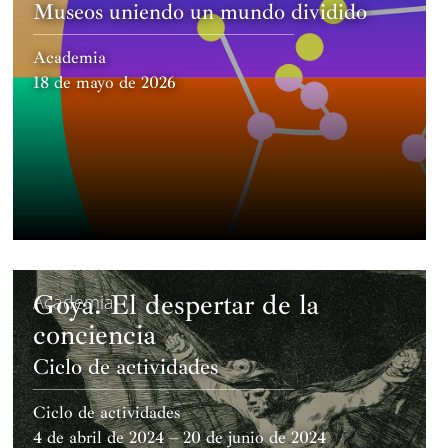
Museos uniendo un mundo dividido
Academia
18 de mayo de 2026
Goya. El despertar de la
Academia
conciencia
Ciclo de actividades
Ciclo de actividades
4 de abril de 2024 – 20 de junio de 2024