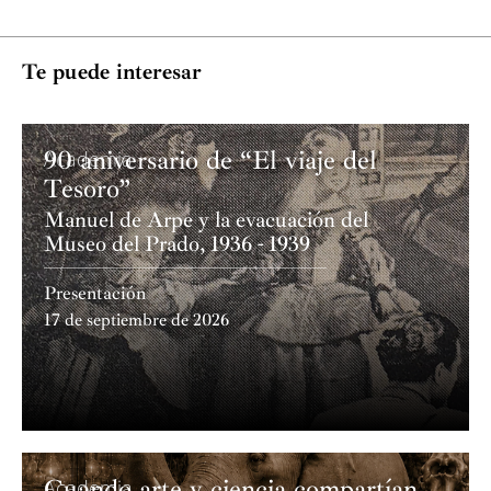
Te puede interesar
90 aniversario de “El viaje del
Academia
Tesoro”
Manuel de Arpe y la evacuación del
Museo del Prado, 1936 - 1939
Presentación
17 de septiembre de 2026
Cuando arte y ciencia compartían
Academia