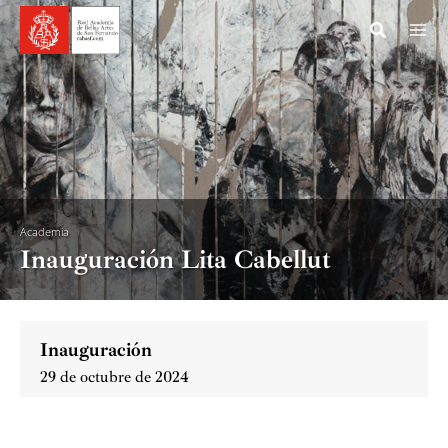
Ir
al
contenido
Academia
Inauguración Lita Cabellut
Inauguración
29 de octubre de 2024