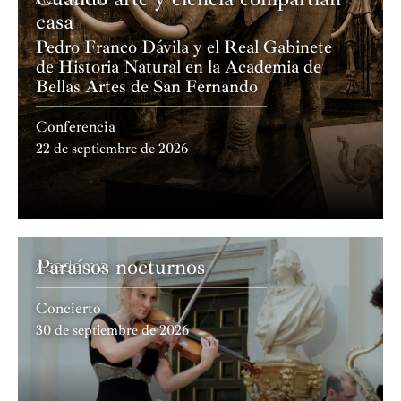
casa
Pedro Franco Dávila y el Real Gabinete
de Historia Natural en la Academia de
Bellas Artes de San Fernando
Conferencia
22 de septiembre de 2026
Paraísos nocturnos
Academia
Concierto
30 de septiembre de 2026