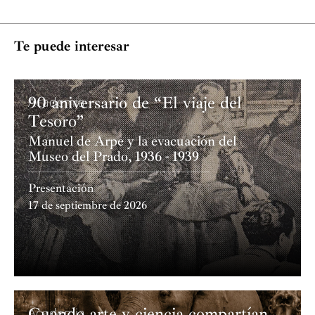
Te puede interesar
90 aniversario de “El viaje del
Academia
Tesoro”
Manuel de Arpe y la evacuación del
Museo del Prado, 1936 - 1939
Presentación
17 de septiembre de 2026
Cuando arte y ciencia compartían
Academia