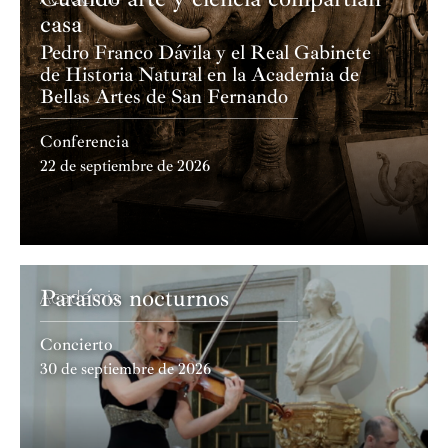
casa
Pedro Franco Dávila y el Real Gabinete
de Historia Natural en la Academia de
Bellas Artes de San Fernando
Conferencia
22 de septiembre de 2026
Paraísos nocturnos
Academia
Concierto
30 de septiembre de 2026