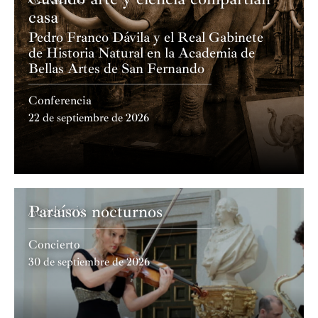
casa
Pedro Franco Dávila y el Real Gabinete
de Historia Natural en la Academia de
Bellas Artes de San Fernando
Conferencia
22 de septiembre de 2026
Paraísos nocturnos
Academia
Concierto
30 de septiembre de 2026