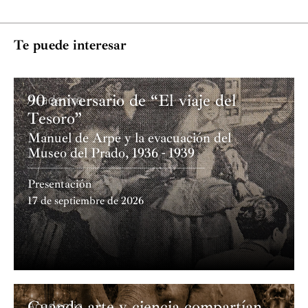
Te puede interesar
90 aniversario de “El viaje del
Academia
Tesoro”
Manuel de Arpe y la evacuación del
Museo del Prado, 1936 - 1939
Presentación
17 de septiembre de 2026
Cuando arte y ciencia compartían
Academia