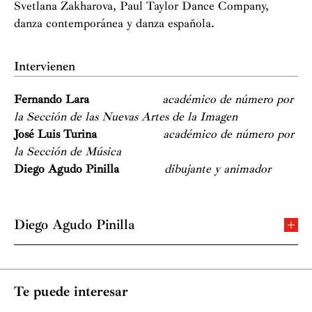
Svetlana Zakharova, Paul Taylor Dance Company,
danza contemporánea y danza española.
Intervienen
Fernando Lara
académico de número por
la Sección de las Nuevas Artes de la Imagen
José Luis Turina
académico de número por
la Sección de Música
Diego Agudo Pinilla
dibujante y animador
Diego Agudo Pinilla
En el año 2000 realiza su primer cortometraje de
animación, “El Aparecido”, basado en la Danza del
Terror de
El Amor Brujo
de Manuel de Falla, siendo
Te puede interesar
nominado a los premios Goya 2001. En 2003 estrena en
el Festival de Cine de Berlín “La Fuente de Carmen