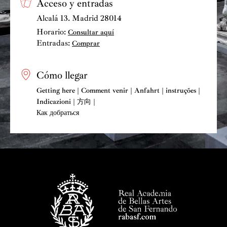
Acceso y entradas
En marzo de 2022, el Centro Cultural Doctor Madrazo
Alcalá 13. Madrid 28014
de Santander acoge la proyección de una selección de
Horario:
Consultar aquí
cortometrajes animados bajo el título “Cine sobre
Entradas:
Comprar
papel”. Desde marzo de 2022 su retrato de Aída Gómez
en
El Fandango del Candil
está expuesto de manera
permanente en las balconadas del emblemático edificio
Cómo llegar
donde Maty tiene su sede desde 1943, junto a la puerta
Getting here | Comment venir | Anfahrt | instruções |
del Sol de Madrid. En abril de 2022 participa en el
Indicazioni | 方向 |
Festival de Danza
Piel a Dos
de Piélagos con la
Как добраться
exposición “Danza sobre papel” en el Centro Cultural
de Quijano, y clausura dicho Festival con la proyección
de los cortometrajes sobre danza titulados “Danza sobre
papel”. En septiembre de 2022 estrena Irujo, el
documental animado centrado en la figura del genial
pelotari Juan Martínez de Irujo en la Filmoteca de
Navarra.
En julio de 2023 regresa al Centro Cultural Doctor