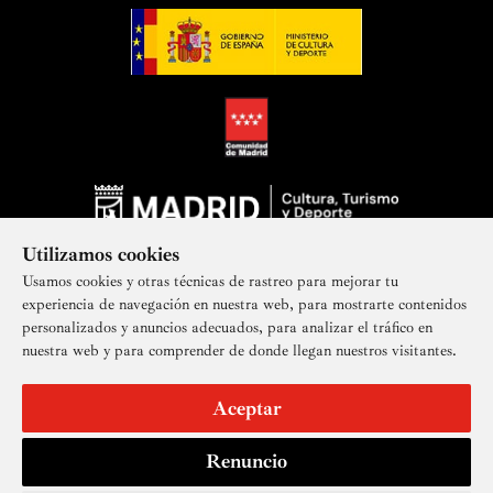
Utilizamos cookies
Usamos cookies y otras técnicas de rastreo para mejorar tu
experiencia de navegación en nuestra web, para mostrarte contenidos
personalizados y anuncios adecuados, para analizar el tráfico en
nuestra web y para comprender de donde llegan nuestros visitantes.
Suscríbete a nuestra newsletter
Aceptar
Renuncio
Aviso legal
Accesibilidad
Derechos de imagen
Mapa del sitio
Política de privacidad
Contacto
Cookies