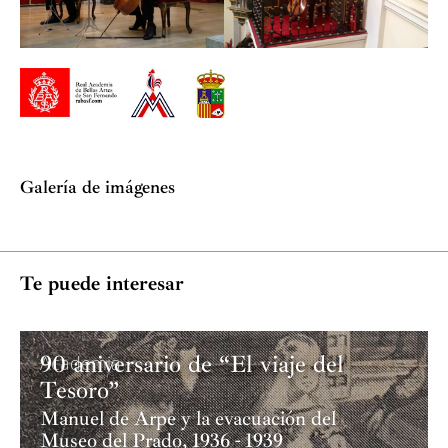
Galería de imágenes
Te puede interesar
90 aniversario de “El viaje del
Academia
Tesoro”
Manuel de Arpe y la evacuación del
Museo del Prado, 1936 - 1939