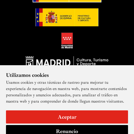
Utilizamos cookies
Usamos cookies y otras técnicas de rastreo para mejorar tu
experiencia de navegación en nuestra web, para mostrarte contenidos
personalizados y anuncios adecuados, para analizar el tráfico en
nuestra web y para comprender de donde llegan nuestros visitantes.
Suscríbete a nuestra newsletter
Aceptar
Renuncio
Aviso legal
Accesibilidad
Derechos de imagen
Mapa del sitio