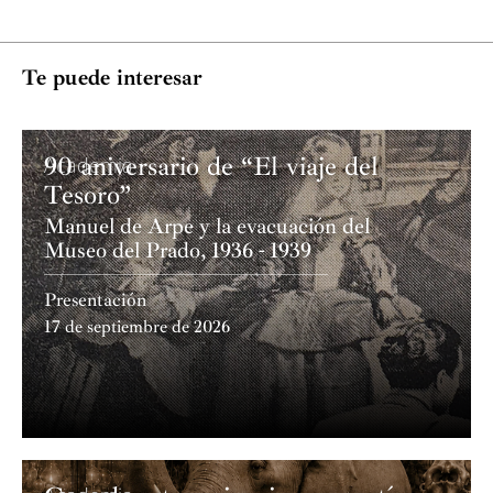
proyección internacional.
Te puede interesar
90 aniversario de “El viaje del
Academia
Tesoro”
Manuel de Arpe y la evacuación del
Museo del Prado, 1936 - 1939
Presentación
17 de septiembre de 2026