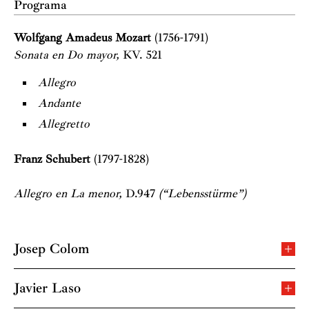
Programa
Wolfgang Amadeus Mozart
(1756-1791)
Sonata en Do mayor,
KV. 521
Allegro
Andante
Allegretto
Franz Schubert
(1797-1828)
Allegro en La menor,
D.947
(“Lebensstürme”)
Josep Colom
Josep Colom (Barcelona, 1947) es una de las figuras más
relevantes del piano español contemporáneo. Inició sus
Javier Laso
estudios musicales en Barcelona y los continuó en la
Javier Laso (Fribourg, Suiza, 1975) comenzó su