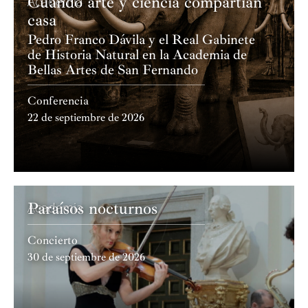
Cuando arte y ciencia compartían
Academia
casa
Pedro Franco Dávila y el Real Gabinete
de Historia Natural en la Academia de
Bellas Artes de San Fernando
Conferencia
22 de septiembre de 2026
Paraísos nocturnos
Academia
Concierto
30 de septiembre de 2026