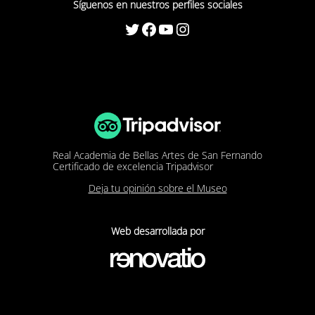
Síguenos en nuestros perfiles sociales
segundo álbum, que incluyó obras de Beethoven,
Twitter
Facebook
YouTube
Instagram
Brahms y Octavi Rumbau, y en 2024, con un tercer
registro, completaron la grabación de la integral para
cuartetos de cuerda de Brahms.
El cuarteto toca con instrumentos construidos exprofeso
por el prestigioso luthier barcelonés David Bagué.
Real Academia de Bellas Artes de San Fernando
Certificado de excelencia Tripadvisor
Deja tu opinión sobre el Museo
Web desarrollada por