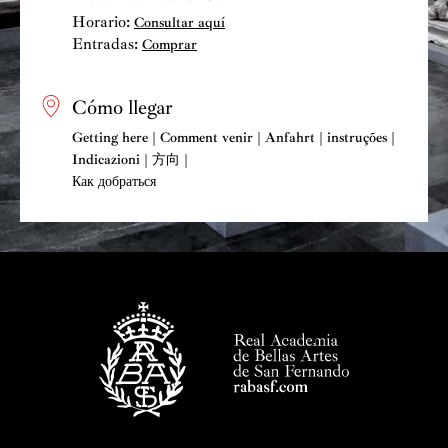
Widmann, Bernat Vivancos, Manuel Rodríguez
Horario:
Consultar aquí
Valenzuela, Montserrat Lladó, Sky Macklay y Yair
Entradas:
Comprar
Klartag entre otros, y a formar parte de ciclos como el
Sampler Series en el Auditorio de Barcelona, el Series
20/21 en Madrid (CNDM) o el ciclo “Out·Side” en
Cómo llegar
Barcelona.
Getting here | Comment venir | Anfahrt | instruções |
Indicazioni | 方向 |
Entre sus colaboraciones destacan los pianistas Alexei
Как добраться
Volodin, Juan Pérez Floristán y Varvara
Nepomnyashchaya, el Cuarteto Quiroga, los
violonchelistas Lluís Claret, Arnau Tomàs, Fernando
Arias y Erica Wise, así como el violista Jonathan
Brown, el clarinetista Miquel Ramos, la soprano
Katharina Konradi y el barítono Konstantin Krimmel.
En mayo de 2019 publicaron su primer registro
discográfico con el sello Seed Music, que incluye obras
de Haydn, Brahms y Raquel García-Tomás.
En 2023, también con Seed Music, publicaron el