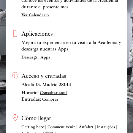
Conoce los eventos y actividades de la Academia
durante el presente mes
de
Carmen
, de Bizet (Liceu de Barcelona), Premio
Lucrecia Arana; Premio Federico Romero de la SGAE;
Ver Calendario
Premio Ojo Crítico de RNE y el de la CEOE; y
Premio Fundación Coca-Cola España. En 2007,
Aplicaciones
además, fue galardonada con el Premio de Cultura en la
Mejora tu experiencia en tu visita a la Academia y
modalidad de Música que otorga la Comunidad de
descarga nuestras Apps
Madrid.
Descargar Apps
Acceso y entradas
Alcalá 13. Madrid 28014
Horario:
Consultar aquí
Entradas:
Comprar
Cómo llegar
Getting here | Comment venir | Anfahrt | instruções |