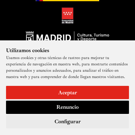
Utilizamos cookies
Usamos cookies y otras técnicas de rastreo para mejorar tu
experiencia de navegación en nuestra web, para mostrarte contenidos
personalizados y anuncios adecuados, para analizar el tráfico en
nuestra web y para comprender de donde llegan nuestros visitantes.
Suscríbete a nuestra newsletter
Aceptar
Renuncio
Aviso legal
Accesibilidad
Derechos de imagen
Mapa del sitio
Política de privacidad
Contacto
Cookies
Configurar
© Real Academia de Bellas Artes de San Fernando