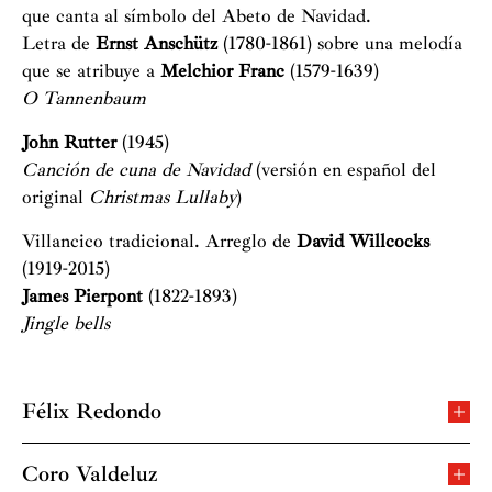
que canta al símbolo del Abeto de Navidad.
Letra de
Ernst Anschütz
(1780-1861) sobre una melodía
que se atribuye a
Melchior Franc
(1579-1639)
O Tannenbaum
John Rutter
(1945)
Canción de cuna de Navidad
(versión en español del
original
Christmas Lullaby
)
Villancico tradicional. Arreglo de
David Willcocks
(1919-2015)
James Pierpont
(1822-1893)
Jingle bells
Félix Redondo
Nacido en Villarrubia de los Ojos, Ciudad Real, se
traslada a Madrid para estudiar en el Real
Coro Valdeluz
Conservatorio Superior de Música. Más tarde obtiene