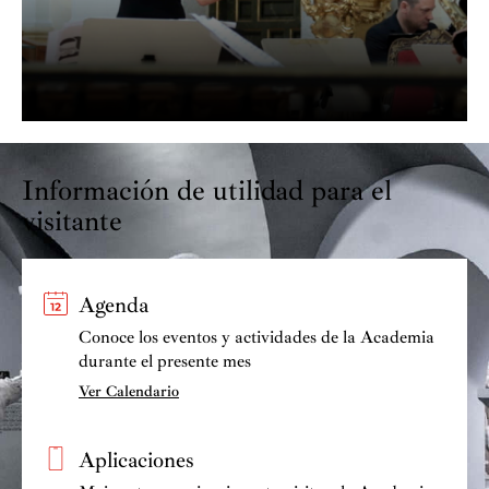
Davis, López Cobos, Corboz, Rilling…y figura en
grabaciones de los sellos Doblón, Naxos, Decca o
Deutsche Grammophon.
Pertenece, desde su creación, a Voces para la Paz,
colaborando activamente con un gran número de
profesionales de la música.
Información de utilidad para el
Actualmente es director del Coro Valdeluz.
visitante
Agenda
Conoce los eventos y actividades de la Academia
durante el presente mes
Ver Calendario
Aplicaciones