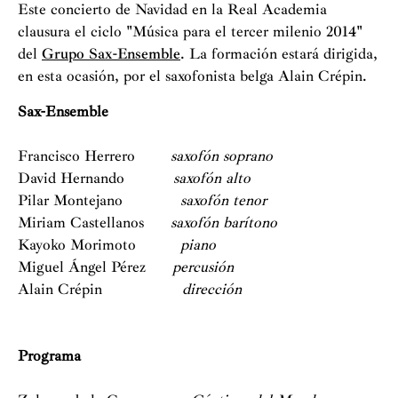
de Música de Interpretación, principalmente por su
Este concierto de Navidad en la Real Academia
aportación a la música española en sus diez años de
clausura el ciclo "Música para el tercer milenio 2014"
existencia. Son numerosos los autores que les han
del
Grupo Sax-Ensemble
. La formación estará dirigida,
dedicado su música y el grupo ha efectuado más de
en esta ocasión, por el saxofonista belga Alain Crépin.
ciento cuarenta estrenos mundiales de compositores
Sax-Ensemble
europeos y americanos. El catálogo de discos de Sax-
Ensemble comprende catorce títulos en la actualidad,
Francisco Herrero
saxofón soprano
de autores españoles y del resto de Europa, entre los
David Hernando
saxofón alto
cuales cabe destacar el primer “monográfico de obras
Pilar Montejano
saxofón tenor
para saxofón” de compositores como Edison Denisov o
Miriam Castellanos
saxofón barítono
Zulema de la Cruz, junto con otros monográficos de
Kayoko Morimoto
piano
Tomás Marco, Cristóbal Halffter, Luis de Pablo, Carlos
Miguel Ángel Pérez
percusión
Cruz de Castro, Claudio Prieto, etc. Además, han
Alain Crépin
dirección
publicado dos DVD’s monográficos de los compositores
Tomás Marco y Luis de Pablo.
Programa
En la actualidad Sax-Ensemble está formado por
Francisco Martínez, Francisco Herrero, Pilar