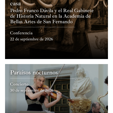
casa
Pedro Franco Dávila y el Real Gabinete
de Historia Natural en la Academia de
Bellas Artes de San Fernando
Conferencia
22 de septiembre de 2026
Paraísos nocturnos
Academia
Concierto
30 de septiembre de 2026