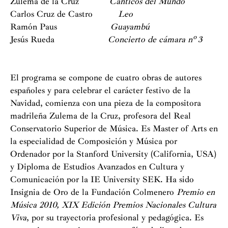
Zulema de la Cruz
Cánticos del Mundo
Montejano y Miriam Castellanos (saxofones), María
Carlos Cruz de Castro
Leo
Antonia Rodríguez (flauta), Nerea Meyer (clarinete),
Ramón Paus
Guayambú
María Saiz (violín), Pilar Serrano (violonchelo), Alberto
Jesús Rueda
Concierto de cámara nº 3
Román, Miguel Ángel Pérez y Antonio Domingo
(percusión), Kayoko Morimoto (piano) y Rafael
Fernández (música electroacústica), bajo la dirección
El programa se compone de cuatro obras de autores
artística de Francisco Martínez.
españoles y para celebrar el carácter festivo de la
Navidad, comienza con una pieza de la compositora
madrileña Zulema de la Cruz, profesora del Real
Conservatorio Superior de Música. Es Master of Arts en
la especialidad de Composición y Música por
Ordenador por la Stanford University (California, USA)
y Diploma de Estudios Avanzados en Cultura y
Comunicación por la IE University SEK. Ha sido
Insignia de Oro de la Fundación Colmenero
Premio en
Música 2010, XIX Edición Premios Nacionales Cultura
Viva
, por su trayectoria profesional y pedagógica. Es