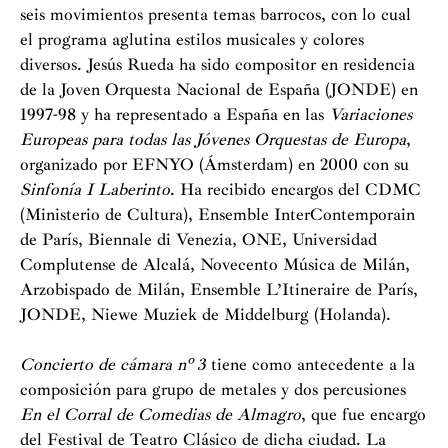
seis movimientos presenta temas barrocos, con lo cual
el programa aglutina estilos musicales y colores
diversos. Jesús Rueda ha sido compositor en residencia
de la Joven Orquesta Nacional de España (JONDE) en
1997-98 y ha representado a España en las
Variaciones
Europeas para todas las Jóvenes Orquestas de Europa
,
organizado por EFNYO (Ámsterdam) en 2000 con su
Sinfonía I Laberinto
. Ha recibido encargos del CDMC
(Ministerio de Cultura), Ensemble InterContemporain
de París, Biennale di Venezia, ONE, Universidad
Complutense de Alcalá, Novecento Música de Milán,
Arzobispado de Milán, Ensemble L’Itineraire de París,
JONDE, Niewe Muziek de Middelburg (Holanda).
Concierto de cámara nº 3
tiene como antecedente a la
composición para grupo de metales y dos percusiones
En el Corral de Comedias de Almagro
, que fue encargo
del Festival de Teatro Clásico de dicha ciudad. La