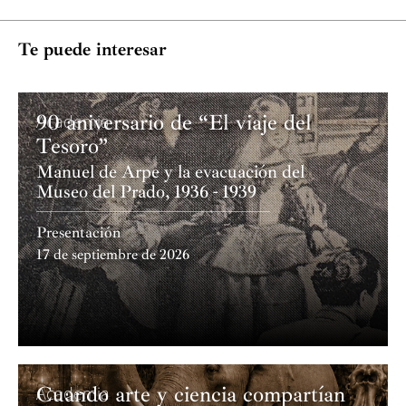
Te puede interesar
90 aniversario de “El viaje del
Academia
Tesoro”
Manuel de Arpe y la evacuación del
Museo del Prado, 1936 - 1939
Presentación
17 de septiembre de 2026
Cuando arte y ciencia compartían
Academia