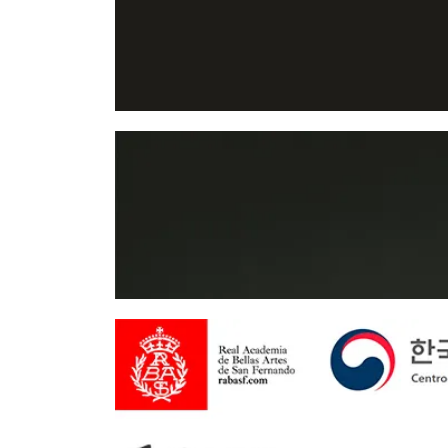
Música Especial del Conservatorio Tchaikovsk
Sinfónica de la Radio de Stuttgart SWR, la Ó
becaria. Tiene una Licenciatura en Artes de l
Múnich. Será concertina asociada de la Orqu
la Hochschule für Musik Hannover en Alemani
of Music en el Reino Unido.
Sojin Kim nació en Yeosu (Corea del Sur) y p
Fue aceptada en la Juilliard School a la edad
Con sede en Alemania, Yoon Jee actualmente
Música, y recibió el título de Bachelor y Ma
Musikhochschule Lübeck. También es la direct
Naoko Tanaka, donde también trabajó con Hy
en Corea.
un Doctorado en Artes Musicales de la Shephe
con Krzysztof Wegrzyn en Hochschule für M
prestigioso programa
Solo Klasse
. En 2014 se
Medien Hannover.
Su CD de debut grabado en Leipzig Gewandhau
Classics.