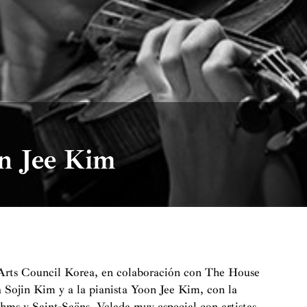
on Jee Kim
Arts Council Korea, en colaboración con The House
a Sojin Kim y a la pianista Yoon Jee Kim, con la
hms y Saint-Saëns. Velada muy especial con artistas