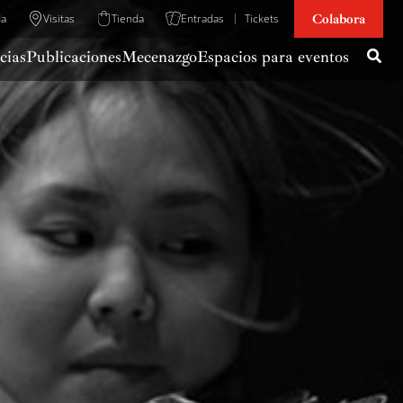
Colabora
da
Visitas
Tienda
Entradas
Tickets
cias
Publicaciones
Mecenazgo
Espacios para eventos