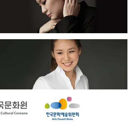
y y en la división Pre-Colegio de la Juilliard School como
pera Estatal de Baviera y la Orquesta de la Radio de
a Universidad de Yale, postgrados en piano y dirección en
esta de la Radio de Múnich en la temporada 2018/19.
a, y la Maestría en Música de la Royal Northern College
asó su infancia y años de educación en Estados Unidos.
 de dieciséis años por el Programa de Licenciatura en
 es miembro de la Hochschule für Musik Hannover y
ster of Music en The Juilliard School con Cho-Liang Lin y
ora de Solius Orchestra, un grupo al que ayudó a lanzar
o Kang y Donald Weilerstein. En mayo de 2016, recibió
rd School of Music de Rice University, y también trabajó
usik, Theater und Medien Hannover como parte del
 unió a la facultad de Hochschule für Musik, Theater und
s se lanzó en 2018 bajo el sello discográfico Genuin