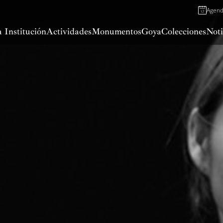
Agen
 Institución
Actividades
Monumentos
Goya
Colecciones
Noti