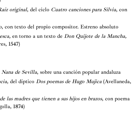
)
aíz original
, del ciclo
Cuatro canciones para Silvia
, con
o
, con texto del propio compositor. Estreno absoluto
esca,
en torno a un texto de
Don Quijote de la Mancha,
es, 1547)
-
Nana de Sevilla
, sobre una canción popular andaluza
ncia,
del díptico
Dos poemas de Hugo Mujica
(Avellaneda,
.
de las madres que tienen a sus hijos en brazos
, con poema
olla, 1874)