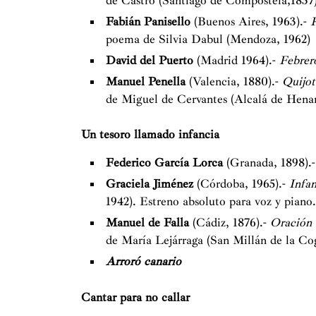
de Castro (Santiago de Compostela,1837
Fabián Panisello
(Buenos Aires, 1963).-
R
poema de Silvia Dabul (Mendoza, 1962)
David del Puerto
(Madrid 1964).-
Febrer
Manuel Penella
(Valencia, 1880).-
Quijot
de Miguel de Cervantes (Alcalá de Henar
Un tesoro llamado infancia
Federico García Lorca
(Granada, 1898).
Graciela Jiménez
(Córdoba, 1965).-
Infa
1942). Estreno absoluto para voz y piano
Manuel de Falla
(Cádiz, 1876).-
Oración 
de María Lejárraga (San Millán de la Cog
Arroró canario
Cantar para no callar