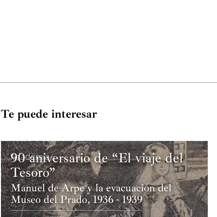
Te puede interesar
90 aniversario de “El viaje del
Academia
Tesoro”
Manuel de Arpe y la evacuación del
Museo del Prado, 1936 - 1939