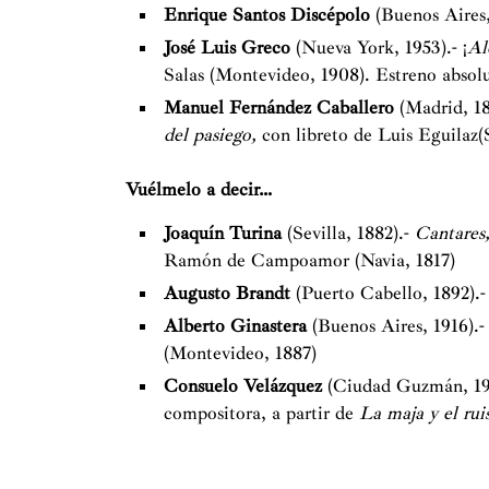
Enrique Santos Discépolo
(Buenos Aires,
José Luis Greco
(Nueva York, 1953).- ¡
Al
Salas (Montevideo, 1908). Estreno absol
Manuel Fernández Caballero
(Madrid, 18
del pasiego,
con libreto de Luis Eguilaz
Vuélmelo a decir…
Joaquín Turina
(Sevilla, 1882).-
Cantares
Ramón de Campoamor (Navia, 1817)
Augusto Brandt
(Puerto Cabello, 1892).
Alberto Ginastera
(Buenos Aires, 1916).-
(Montevideo, 1887)
Consuelo Velázquez
(Ciudad Guzmán, 19
compositora, a partir de
La maja y el rui