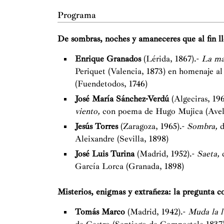
Programa
De sombras, noches y amaneceres que al fin l
Enrique Granados
(Lérida, 1867).-
La maj
Periquet (Valencia, 1873) en homenaje al
(Fuendetodos, 1746)
José María Sánchez-Verdú
(Algeciras, 19
viento,
con poema de Hugo Mujica (Avel
Jesús Torres
(Zaragoza, 1965).-
Sombra,
d
Aleixandre (Sevilla, 1898)
José Luis Turina
(Madrid, 1952).-
Saeta,
d
García Lorca (Granada, 1898)
Misterios, enigmas y extrañeza: la pregunta 
Tomás Marco
(Madrid, 1942).-
Muda la 