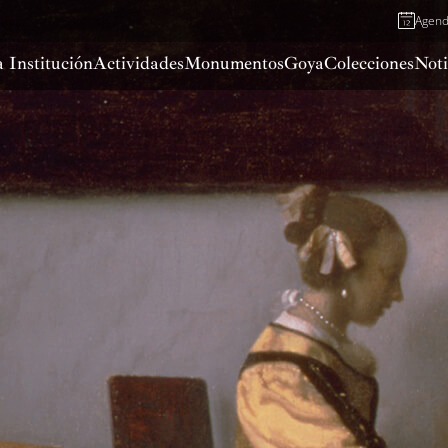
Agen
 Institución
Actividades
Monumentos
Goya
Colecciones
Noti