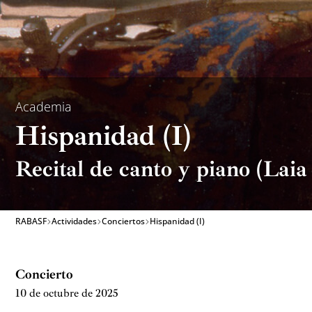
Academia
Hispanidad (I)
Recital de canto y piano (Lai
RABASF
Actividades
Conciertos
Hispanidad (I)
Concierto
10 de octubre de 2025