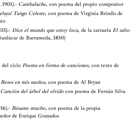
 1901).-
Cambalache,
con poema del propio compositor
eluya! Tango Celeste
, con poema de Virginia Brindis de
uto
35).-
Dice el mundo que estoy loca,
de la zarzuela
El salto
(Sanlúcar de Barrameda, 1830)
,
del ciclo
Poema en forma de canciones,
con texto de
-
Besos en mis sueños,
con poema de Al Bryan
Canción del árbol del olvido
con poema de Fernán Silva
16).-
Bésame mucho,
con poema de la propia
señor
de Enrique Granados