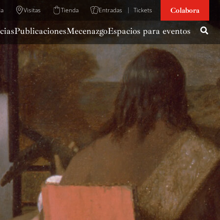
Colabora
da
Visitas
Tienda
Entradas
Tickets
cias
Publicaciones
Mecenazgo
Espacios para eventos