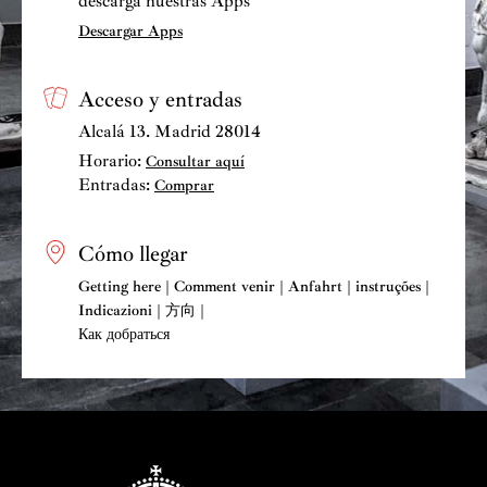
descarga nuestras Apps
Descargar Apps
Acceso y entradas
Alcalá 13. Madrid 28014
Horario:
Consultar aquí
Entradas:
Comprar
Cómo llegar
Getting here | Comment venir | Anfahrt | instruções |
Indicazioni | 方向 |
Как добраться