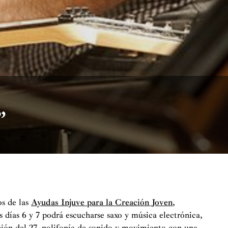
”
os de las
Ayudas Injuve para la Creación Joven
,
 días 6 y 7 podrá escucharse saxo y música electrónica,
ción del 27, polifonía de sonido y movimiento con una