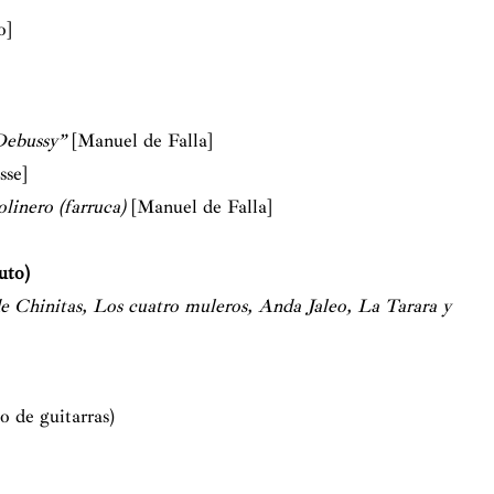
o]
Debussy”
[Manuel de Falla]
sse]
olinero (farruca)
[Manuel de Falla]
uto)
de Chinitas, Los cuatro muleros, Anda Jaleo, La Tarara y
o de guitarras)