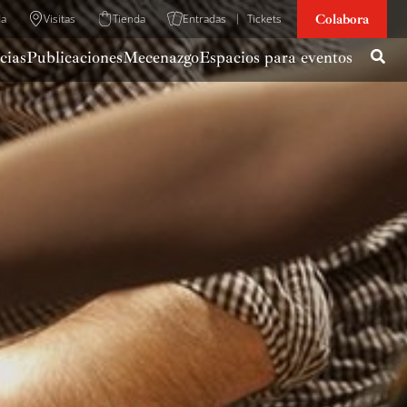
Colabora
da
Visitas
Tienda
Entradas
Tickets
cias
Publicaciones
Mecenazgo
Espacios para eventos