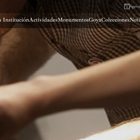
Agen
 Institución
Actividades
Monumentos
Goya
Colecciones
Noti