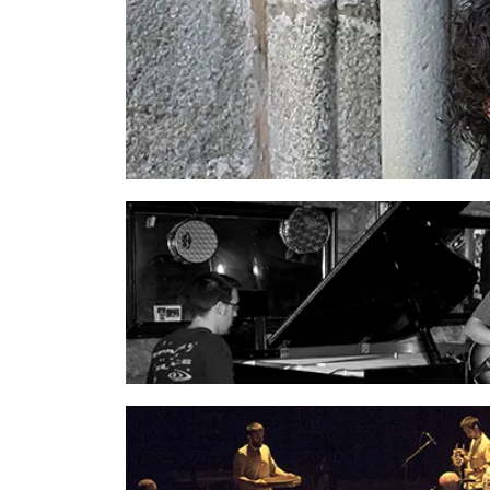
una gran complicidad con cantantes líricos a 
hispanista y lorquista Christopher Maurer firma
soprano Marianne Croux. Ha sido recientemen
batuta de Thibault Back de Surany.
Completa su currículo académico con el Dipl
Universidad Pompeu Fabra de Barcelona y es di
Se siente interesado por la música contempor
catedral de Tui, que celebró su 11ª edición
#c
Saariaho, Nicolas Bacri o Tristan Murail. Or
estudios musicales en el conservatorio de Ca
seguidamente en el Conservatorio de Saint-M
regular de Xiao Mei Zhu, Bruno Rigutto y P
Conservatorio Nacional Superior de Música y 
Cartier-Bresson y de música de cámara con C