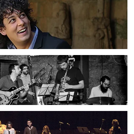
los que suele acompañar, entre los que cabe destacar a la
ron el libreto interior del disco.
te invitado como pianista del Ensemble Erasme bajo la
oma de posgrado en gestión de empresas musicales en la
rector artístico del festival
Música no claustro
de la
ánea, por lo que trabaja con compositores como Kaija
ontrastes
en el pasado mes de agosto.
iginario de Normandía, Alexis Gournel empieza sus
en en la clase de Emmanuelle Jeannenez. Se perfecciona
ur con Fernando Rossano y recibe clases de manera
ascal Devoyon. Actualmente continua su formación en el
de Danza de París en la clase de piano con Hortense
laire Désert y Ami Flammer.