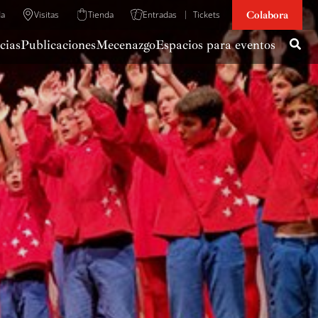
Colabora
da
Visitas
Tienda
Entradas
Tickets
cias
Publicaciones
Mecenazgo
Espacios para eventos