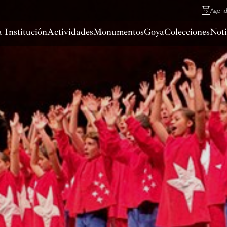
Agen
 Institución
Actividades
Monumentos
Goya
Colecciones
Noti