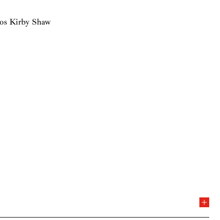
los Kirby Shaw
 musicales en el Real Conservatorio Superior de Música de