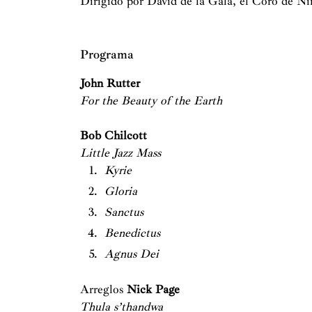
Dirigido por David de la Gala, el Coro de N
Programa
John Rutter
For the Beauty of the Earth
Bob Chilcott
Little Jazz Mass
Kyrie
Gloria
Sanctus
Benedictus
Agnus Dei
Arreglos
Nick Page
Thula s’thandwa