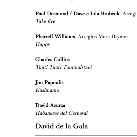
Paul Desmond / Dave e Iola Brubeck
. Arreg
Take five
Pharrell Williams
. Arreglos Mark Brymer
Happy
Charles Collins
Tuuti Tuuti Tummaistani
Jim Papoulis
Kusimama
David Azurza
Habaneras del Carnaval
David de la Gala
David de la Gala Carrero realiza sus estudios