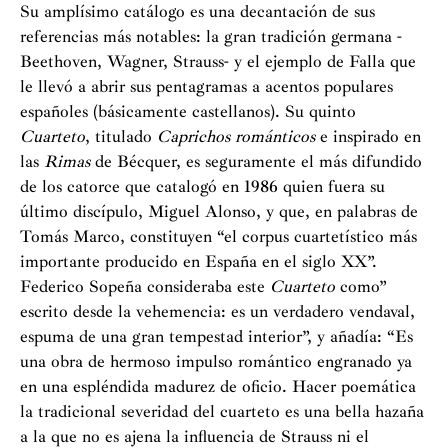
Su amplísimo catálogo es una decantación de sus
referencias más notables: la gran tradición germana -
Beethoven, Wagner, Strauss- y el ejemplo de Falla que
le llevó a abrir sus pentagramas a acentos populares
españoles (básicamente castellanos). Su quinto
Cuarteto
, titulado
Caprichos románticos
e inspirado en
las
Rimas
de Bécquer, es seguramente el más difundido
de los catorce que catalogó en 1986 quien fuera su
último discípulo, Miguel Alonso, y que, en palabras de
Tomás Marco, constituyen “el corpus cuartetístico más
importante producido en España en el siglo XX”.
Federico Sopeña consideraba este
Cuarteto
como”
escrito desde la vehemencia: es un verdadero vendaval,
espuma de una gran tempestad interior”, y añadía: “Es
una obra de hermoso impulso romántico engranado ya
en una espléndida madurez de oficio. Hacer poemática
la tradicional severidad del cuarteto es una bella hazaña
a la que no es ajena la influencia de Strauss ni el