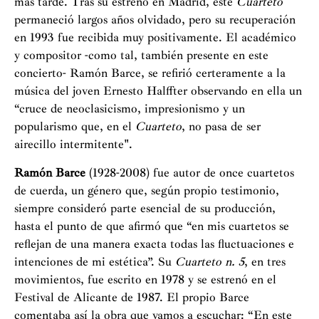
más tarde. Tras su estreno en Madrid, este
Cuarteto
permaneció largos años olvidado, pero su recuperación
en 1993 fue recibida muy positivamente. El académico
y compositor -como tal, también presente en este
concierto- Ramón Barce, se refirió certeramente a la
música del joven Ernesto Halffter observando en ella un
“cruce de neoclasicismo, impresionismo y un
popularismo que, en el
Cuarteto
, no pasa de ser
airecillo intermitente".
Ramón Barce
(1928-2008) fue autor de once cuartetos
de cuerda, un género que, según propio testimonio,
siempre consideró parte esencial de su producción,
hasta el punto de que afirmó que “en mis cuartetos se
reflejan de una manera exacta todas las fluctuaciones e
intenciones de mi estética”. Su
Cuarteto n. 5
, en tres
movimientos, fue escrito en 1978 y se estrenó en el
Festival de Alicante de 1987. El propio Barce
comentaba así la obra que vamos a escuchar: “En este