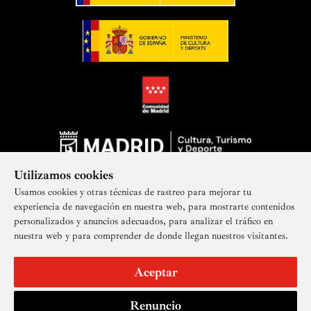
Utilizamos cookies
Usamos cookies y otras técnicas de rastreo para mejorar tu
experiencia de navegación en nuestra web, para mostrarte contenidos
personalizados y anuncios adecuados, para analizar el tráfico en
nuestra web y para comprender de donde llegan nuestros visitantes.
Suscríbete a nuestra newsletter
Aceptar
Renuncio
Aviso legal
Accesibilidad
Derechos de imagen
Mapa del sitio