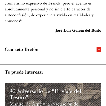
cromatismo expresivo de Franck, pero el acento es
absolutamente personal y no sin cierto carácter de
autoconfesión, de experiencia vivida en realidades y
ensueños”.
José Luis García del Busto
Cuarteto Bretón
Considerado como “
uno de los conjuntos de cámara
más internacionales e importantes de este país
”, … “
han
demostrado tanto en su individualidad como en su
Te puede interesar
conjunto, su impecable nivel musical
” o “
el prestigioso
Cuarteto Bretón, uno de los grupos más consolidados y
activos en la recuperación de la música española para
90 aniversario de “El viaje del
cuarteto de cuerda
” (Ritmo).
Academia
Tesoro”
También, “
realmente fue un gran concierto del
Manuel de Arpe y la evacuación del
Cuarteto, con una de las mayores ovaciones del público