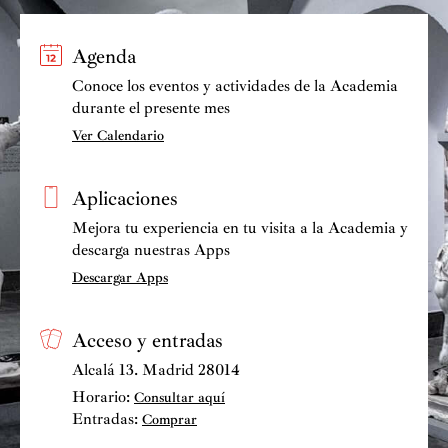
Entre los recientes y próximos compromisos cabe
destacar actuaciones en el Teatro de la Zarzuela y la
Agenda
Real Academia de Bellas Artes de San Fernando en
Conoce los eventos y actividades de la Academia
Madrid, Ciclo CNDM en Segovia, Quincena
durante el presente mes
Donostiarra en San Sebastián, Festival de Cracovia
Ver Calendario
2023 (Polonia), Masterclass en Granada, las grabaciones
de los Cuartetos de Hermes Luaces y de los cuartetos
Aplicaciones
en Sol mayor (1866) y n.º 2 de Tomás Bretón en el 100º
aniversario de su muerte, además del Concurso
Mejora tu experiencia en tu visita a la Academia y
descarga nuestras Apps
Internacional de Piano “Premio JAEN”, donde actúa
como cuarteto residente con los semiﬁnalistas en el
Descargar Apps
Premio de Música de Cámara.
Acceso y entradas
Alcalá 13. Madrid 28014
Horario:
Consultar aquí
Entradas:
Comprar