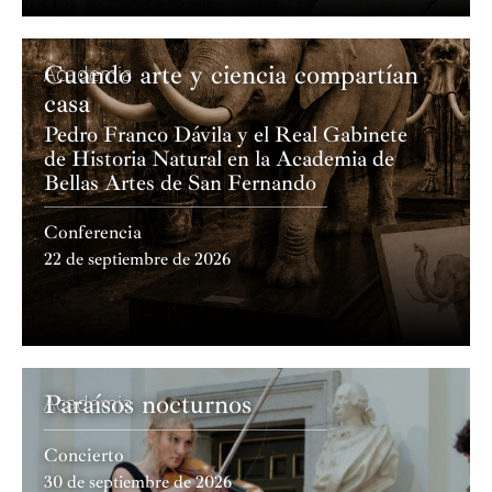
Cuando arte y ciencia compartían
Academia
casa
Pedro Franco Dávila y el Real Gabinete
de Historia Natural en la Academia de
Bellas Artes de San Fernando
Conferencia
22 de septiembre de 2026
Paraísos nocturnos
Academia
Concierto
30 de septiembre de 2026