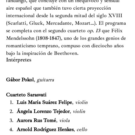
fandango, que concluye con un inequívoco y sensual
aire español que también tuvo cierta proyección
internacional desde la segunda mitad del siglo XVIII
(Scarlatti, Gluck, Mercadante, Mozart…). El programa
se completa con el segundo cuarteto
op. 13
que Félix
Mendelssohn (1808-1847), uno de los grandes genios de
romanticismo temprano, compuso con dieciocho años
bajo la inspiración de Beethoven.
Intérpretes
Gábor Pokol
,
guitarra
Cuarteto Sarasvati
Luis María Suárez Felipe
,
violín
Ángela Lorenzo Tejedor
,
violín
Aurora Rus Tomé
,
viola
Arnold Rodríguez Henkes
,
cello