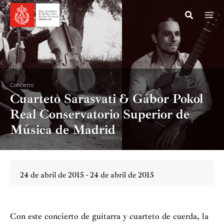
Ir
al
contenido
Concierto
Cuarteto Sarasvati & Gábor Pokol
Real Conservatorio Superior de
Música de Madrid
24 de abril de 2015 - 24 de abril de 2015
Con este concierto de guitarra y cuarteto de cuerda, la