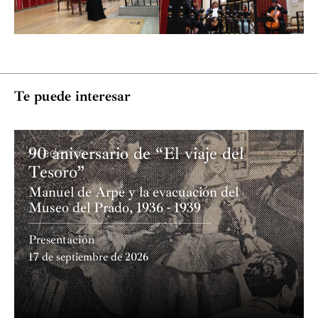
Te puede interesar
90 aniversario de “El viaje del
Academia
Tesoro”
Manuel de Arpe y la evacuación del
Museo del Prado, 1936 - 1939
Presentación
17 de septiembre de 2026