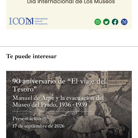
Te puede interesar
90 aniversario de “El viaje del
Academia
Tesoro”
Manuel de Arpe y la evacuación del
Museo del Prado, 1936 - 1939
Presentación
17 de septiembre de 2026