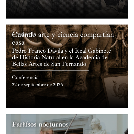
Cuando arte y ciencia compartían
Academia
casa
Pedro Franco Dávila y el Real Gabinete
de Historia Natural en la Academia de
Bellas Artes de San Fernando
Conferencia
22 de septiembre de 2026
Paraísos nocturnos
Academia