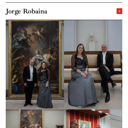
Nació en Lleida, ciudad donde realizó sus estudios en
piano, viola y canto. Más tarde se trasladó a la
Jorge Robaina
República Checa para cursar estudios superiores de
Nació en Las Palmas de Gran Canaria, donde comenzó
canto en la Academia de artes de la Universidad de
sus estudios musicales. A los quince años se trasladó a
Ostrava.
Viena completando su formación en el Conservatorio
Estatal. Ha obtenido, entre otros, el premio “Pegasus” y
Ha cantado con la Orquesta Nacional de España,
la bolsa premio “Bosendorfer” en Viena, “Coleman” en
Orquesta Sinfónica de Barcelona y Nacional de
Santiago de Compostela, el 2º premio de Juventudes
Catalunya, Orquesta de la Comunidad de Madrid,
Musicales de España y dos veces el premio al mejor
Filarmónica de Málaga, Sinfónica de Madrid, Sinfónica
pianista acompañante de la Fundación Jacinto
de Galicia, Nacional de El Salvador, Sinfónica Región
Guerrero. En 2008 consiguió, por segunda vez, el
de Murcia, entre otras, y ha trabajado con directores
premio al mejor pianista acompañante del concurso
como Jordi Casas, Josep Vila, José Ramón Encinar,
internacional “Acisclo Fernández Carriero” organizado
Aldo Ceccato, Leon Botstein, Michael Thomas, Case
por la Fundación Guerrero.
Scaglione, Kynan Jonhs, Miguel Ángel Gómez
Martínez, Edmon Colomer, Carlos Kalmar, Victor
Ha actuado en los principales auditorios europeos y en
Pablo Pérez, Vaclav Luks, Enrico Onoffri, Giovanni
el Carnegie Hall de Nueva York. Como solista ha
Antonini, F.M. Sardelli, Paul Goodwin, Ottavio
colaborado con importantes orquestas españolas y