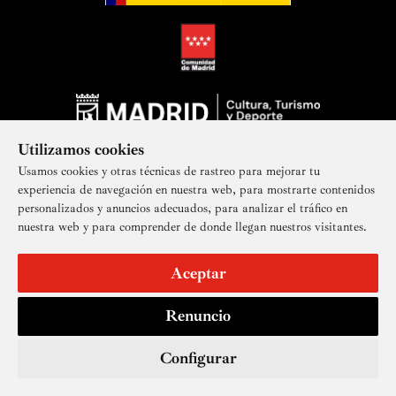
Utilizamos cookies
Usamos cookies y otras técnicas de rastreo para mejorar tu
experiencia de navegación en nuestra web, para mostrarte contenidos
personalizados y anuncios adecuados, para analizar el tráfico en
nuestra web y para comprender de donde llegan nuestros visitantes.
Suscríbete a nuestra newsletter
Aceptar
Renuncio
Aviso legal
Accesibilidad
Derechos de imagen
Mapa del sitio
Política de privacidad
Contacto
Cookies
Configurar
© Real Academia de Bellas Artes de San Fernando