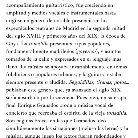
acompañamiento guitarrístico, fue creciendo en
amplitud y medios vocales e instrumentales hasta
erigirse en género de notable presencia en los
espectáculos teatrales de Madrid en la segunda mitad
del siglo XVIII y primeros años del XIX: la época de
Goya. La
tonadilla
presentaba tipos populares,
fundamentalmente madrileños (
goyescos
), y asuntos
tomados de la calle y expresados en el lenguaje más
llano. La música se apoyaba invariablemente en temas
folclóricos o populares urbanos, y la guitarra estaba
siempre presente o aludida.
Seguidillas
,
tiranas
,
polos
…
poblaban este género que, ya avanzado el siglo XIX
sería absorbido por la zarzuela. Pues bien, en su etapa
final Enrique Granados produjo música vocal de
concierto que recreaba el espíritu de la vieja
tonadilla
.
Son páginas breves en las que Granados ideó
simultáneamente las situaciones (incluso las letras) y la
música, aunque luego los textos fueran redondeados y