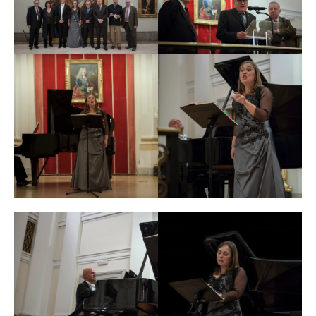
Dantone, Richard Egarr o Rinaldo Alesandrini.
europeas. Graba habitualmente para RNE y TVE.
Realizó las primeras grabaciones mundiales del
Mantiene una actividad liederística importante y junto
Concierto para piano
de Falcón-Sanabria, de
Nostálgico
al pianista Jorge Robaina ha ofrecido recitales en el
para piano y orquesta de Carmelo Bernaola y del
Teatro Calderón de Valladolid, Caixaforum, Fundación
Concierto para dos pianos y gran orquesta
de Ángel
Juan March de Madrid, Palacio Euskalduna de Bilbao,
Martín Pompey, junto a la pianista Marta Zabaleta.
Auditori Enric Granados de Lleida y Palau de la
Obtuvo el premio de la revista
Ritmo
por su disco de
Música Catalana donde recibieron un premio en el
música para piano de Guridi y el Padre Donostia. Ha
concurso
El Primer Palau
por la interpretación de
grabado, entre otros, el disco
diez autores diez
junto a
Mahler y Dvórak. También ha cantado en el teatro de
Raquel Lojendio y Alfredo García.
la Maestranza de Sevilla y en el teatro de Santiago de
Compostela junto al pianista Rubén Fernández-Aguirre.
Es profesor de repertorio vocal en la Escuela Superior
de Canto de Madrid desde 1991, e imparte
En el ámbito de la música antigua ha actuado en
regularmente clases magistrales de piano y repertorio
numerosos festivales europeos: Bienale de Venecia, The
vocal en distintos puntos de España. Colabora
Bijloke (Bélgica), Festival Baroque de Sablé (Francia),
habitualmente con importantes cantantes, entre ellas
Janackuv Maj (Chequia), Oslo International Church
Marta Infante.
Music Festival (Noruega), Concentus Moravie