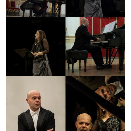
(Chequia), Festival International de Musiques Sacrées
de Fribourg (Suiza), Institutos Cervantes de Egipto,
Siria, Jordania, Líbano, Festival de Música Antigua de
La Habana (Cuba), El Salvador, Japón y también
principales ciudades de Sudamérica (Chile, Uruguay y
Mozarteum de Argentina y Brasil).
Con el arpista barroco Manuel Vilas ha actuado en
numerosos festivales, además de grabar varios discos,
como
Tonos al arpa
y
Cantate Contarini
(galardonado
con el premio Prelude Classical Music en Holanda en
2010).
Entre su extensa discografía destacan,
Alto cantatas
de
Telemann,
Jephte
de Carissimi,
Oratorio romano
de
Rossi,
Pegaso
de Merula, las óperas
Amor aumenta el
valor
e
Iphigenia en Tracia
de Nebra o
Juditha
Triumphans
de Vivaldi.