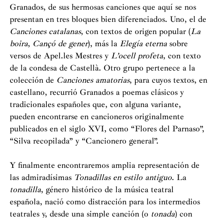
Granados, de sus hermosas canciones que aquí se nos
presentan en tres bloques bien diferenciados. Uno, el de
Canciones catalanas
, con textos de origen popular (
La
boira
,
Cançó de gener
), más la
Elegía eterna
sobre
versos de Apel.les Mestres y
L’ocell profeta
, con texto
de la condesa de Castellà. Otro grupo pertenece a la
colección de
Canciones amatorias
, para cuyos textos, en
castellano, recurrió Granados a poemas clásicos y
tradicionales españoles que, con alguna variante,
pueden encontrarse en cancioneros originalmente
publicados en el siglo XVI, como “Flores del Parnaso”,
“Silva recopilada” y “Cancionero general”.
Y finalmente encontraremos amplia representación de
las admiradísimas
Tonadillas en estilo antiguo
. La
tonadilla
, género histórico de la música teatral
española, nació como distracción para los intermedios
teatrales y, desde una simple canción (o
tonada
) con