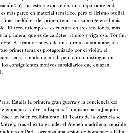
osición”. Y, tras esta reexposición, una importante coda
es más parco en material temático, pero el lirismo otoñal,
ima línea melódica del primer tema nos sumerge en el más
e. El tercer tiempo se estructura en tres secciones, más
 la primera, que es de carácter rítmico y vigoroso. Por fin,
l obra. Se trata de nuevo de una forma sonata manejada
roso primer tema es protagonizado por el violín, el
ianísticos, a modo de coral, pero aún se distingue un
 los consiguientes motivos subsidiarios que enlazan,
l.
arís. Estalla la primera gran guerra y la conciencia del
, le empujan a volver a España. Lo mismo haría Joaquín
e hace un buen recibimiento. El Teatro de la Zarzuela se
 breve
y, tras el éxito grande, el Ateneo madrileño, sensible
unfadores en París, organiza una sesión de homenaje a Falla