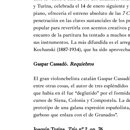
y Turina, celebrada el 14 de enero siguiente y 
piano, ofrecería el estreno absoluto de las
7 C
penetración en las claves sustanciales de los
popular para revertirla con acentos creativos p
encanto de la partitura ha tentado a muchos m
sus instrumentos. La más difundida es el arreg
Kochanski (1887-1934), que ha sido aprovechad
Gaspar Cassadó.
Requiebros
El gran violonchelista catalán Gaspar Cassad
entre otras cosas, el autor de tres espléndidos
que había en él fue “deglutido” por el formid
cursos de Siena, Colonia y Compostela. La de
prototipo de una
galana expresión españolist
garboso que enlaza con el de Granados”.
Joaquín Turina.
Trío nº 2, op. 76