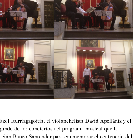
zol Iturriagagoitia, el violonchelista David Apellániz y el
egundo de los conciertos del programa musical que la
ación Banco Santander para conmemorar el centenario del