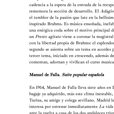
cadencia a la espera de la entrada de la reexp
rememora la sección de desarrollo. El
Adagio
el temblor de la pasión que late en la bellís
inspirado Brahms. Es música ensoñada, inefabl
una enérgica coda sobre el motivo principal de
un
Presto agitato
viene a coronar la magistra
con la libertad propia de Brahms: el esplendo
segundo se asienta sobre un tema en acordes p
tercer tema, iniciado en
crescendo
, además de
comentan, adornan y vivifican el curso musica
Manuel de Falla
.
Suite popular española
En 1914, Manuel de Falla lleva siete años en P
bagaje ya adquirido, más este clima inestable
Turina, su amigo y colega sevillano. Madrid l
interesa por estrenar inmediatamente
La vida
ante la vuelta a casa de los dos andaluces tri