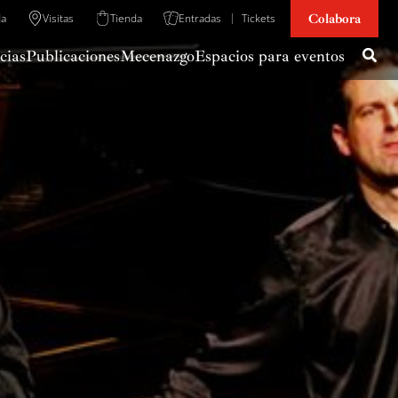
Colabora
da
Visitas
Tienda
Entradas
Tickets
cias
Publicaciones
Mecenazgo
Espacios para eventos