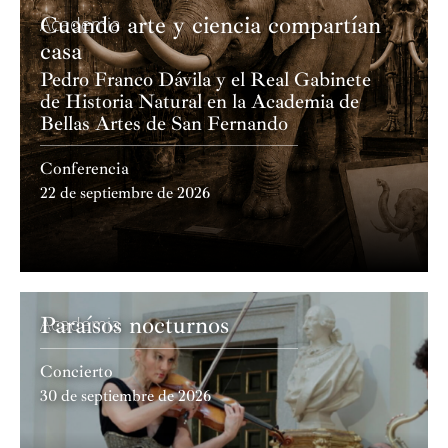
Cuando arte y ciencia compartían
Academia
casa
Pedro Franco Dávila y el Real Gabinete
de Historia Natural en la Academia de
Bellas Artes de San Fernando
Conferencia
22 de septiembre de 2026
Paraísos nocturnos
Academia
Concierto
30 de septiembre de 2026