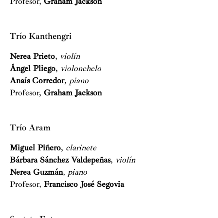
Profesor,
Graham Jackson
Trío Kanthengri
Nerea Prieto
,
violín
Ángel Pliego
,
violonchelo
Anaís Corredor
,
piano
Profesor,
Graham Jackson
Trío Aram
Miguel Piñero
,
clarinete
Bárbara Sánchez Valdepeñas
,
violín
Nerea Guzmán
,
piano
Profesor,
Francisco José Segovia