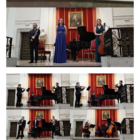
acompañan el quehacer musical como son la
creatividad, el talento, la comunicación, la empatía, la
cultura del esfuerzo, el sentido de la responsabilidad, el
espíritu de autocrítica y el afán constante de
superación. La música contribuye a construir una
sociedad más armoniosa, culta, avanzada y solidaria.