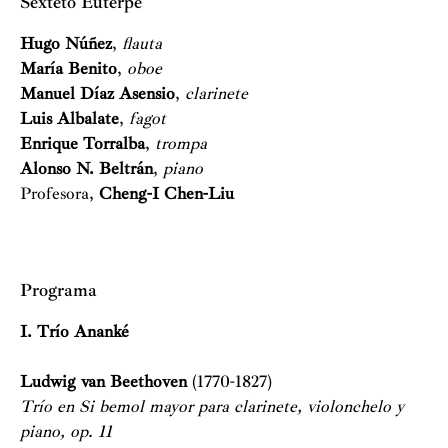
Sexteto Euterpe
Hugo Núñez
,
flauta
María Benito
,
oboe
Manuel Díaz Asensio
,
clarinete
Luis Albalate
,
fagot
Enrique Torralba
,
trompa
Alonso N. Beltrán
,
piano
Profesora,
Cheng-I Chen-Liu
Programa
I. Trío Ananké
Ludwig van Beethoven
(1770-1827)
Trío en Si bemol mayor para clarinete, violonchelo y
piano, op. 11