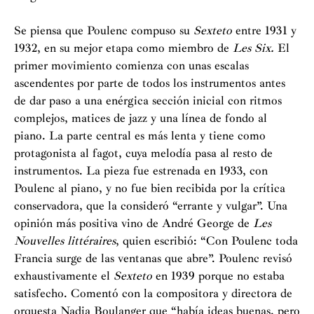
Se piensa que Poulenc compuso su
Sexteto
entre 1931 y
1932, en su mejor etapa como miembro de
Les Six.
El
primer movimiento comienza con unas escalas
ascendentes por parte de todos los instrumentos​ antes
de dar paso a una enérgica sección inicial con ritmos
complejos, matices de jazz y una línea de fondo al
piano. La parte central es más lenta y tiene como
protagonista al fagot, cuya melodía pasa al resto de
instrumentos. La pieza fue estrenada en 1933, con
Poulenc al piano, y no fue bien recibida por la crítica
conservadora, que la consideró “errante y vulgar”. Una
opinión más positiva vino de André George de
Les
Nouvelles littéraires
, quien escribió: “Con Poulenc toda
Francia surge de las ventanas que abre”. Poulenc revisó
exhaustivamente el
Sexteto
en 1939 porque no estaba
satisfecho. Comentó con la compositora y directora de
orquesta Nadia Boulanger que “había ideas buenas, pero