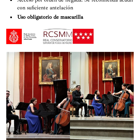
fundamentales como experiencia humana y artística,
con suficiente antelación
como práctica formativa y como puente hacia su futura
Uso obligatorio de mascarilla
incorporación al circuito de conciertos profesionales.
Las actuaciones del alumnado incluyen recitales como
solistas, en orquestas y grandes agrupaciones, así como
en conjuntos de música de cámara.
Colaboran regularmente con el Real Conservatorio en
estas actividades la Real Academia de Bellas Artes de
San Fernando, el Auditorio Nacional de Música, el
Museo Nacional Centro de Arte Reina Sofía, el Museo
del Prado, la Real Sociedad Matritense de Amigos del
País, la Fundación Juan March, CentroCentro Madrid y
la Residencia de Estudiantes. Además de compartir y
extender la pasión por la música, todas estas actividades
(más de cuatrocientas cada curso) sirven para mostrar el
trabajo que se realiza en las aulas y someterlo a examen
público. Simultáneamente, consolidan los valores que