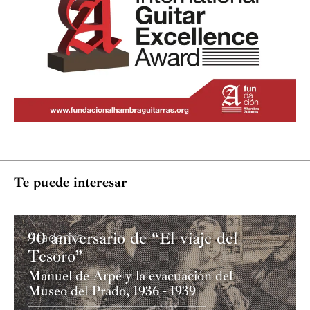
Te puede interesar
90 aniversario de “El viaje del
Academia
Tesoro”
Manuel de Arpe y la evacuación del
Museo del Prado, 1936 - 1939