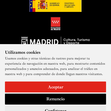
Utilizamos cookies
Usamos cookies y otras técnicas de rastreo para mejorar tu
experiencia de navegación en nuestra web, para mostrarte contenidos
personalizados y anuncios adecuados, para analizar el tráfico en
nuestra web y para comprender de donde llegan nuestros visitantes.
Suscríbete a nuestra newsletter
Aceptar
Renuncio
Aviso legal
Accesibilidad
Derechos de imagen
Mapa del sitio
Política de privacidad
Contacto
Cookies
Configurar