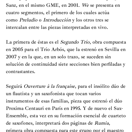
Sanz, en el mismo GME, en 2001.
We
se presenta en
Barenboim de la iniciativa “Música contra el trabajo
cuatro segmentos, el primero de los cuales actúa
infantil”, y en 2016 fue nombrada Embajadora Cultural
como
Preludio
o
Introducción
y los otros tres se
del Foro Iberoamericano de Ciudades.
intercalan entre las piezas interpretadas en vivo.
Presidenta de la Asociación Madrileña de Compositores
La primera de éstas es el
Segundo Trío
, obra compuesta
(1999-2009). Creadora y directora del Festival
en 2005 para el Trío Arbós, que la estrenó en Sevilla en
Internacional de Música Contemporánea de Madrid,
2007 y en la que, en un solo trazo, se suceden sin
COMA (1999-2009). Miembro del Consejo de la
solución de continuidad siete secciones bien perfiladas y
Cultura de la Comunidad de Madrid (2005-2009).
contrastantes.
Miembro del Consejo Nacional de las Artes Escénicas y
de la Música y del Consejo Artístico de la Música del
Seguirá
Ouverture à la française
, para el insólito dúo de
Ministerio de Cultura (2012-2015). Desde 2004 y
un flautista y un saxofonista que tocan varios
durante catorce años ha sido consejera de AIE
instrumentos de esas familias, pieza que estrenó el dúo
(Sociedad de Artistas Intérpretes o Ejecutantes de
Proxima Centauri en París en 1995. Y de nuevo el Sax-
España). Es consejera de la Fundación Madrid
Ensemble, esta vez en su formación esencial de cuarteto
Woman’s Week, miembro del International Women’s
de saxofones, interpretará dos páginas de
Rumia
,
Forum, patrona de FIES (Fundación Institucional
primera obra compuesta para este grupo por el maestro
Española) y de la Fundación AXA, y creadora y