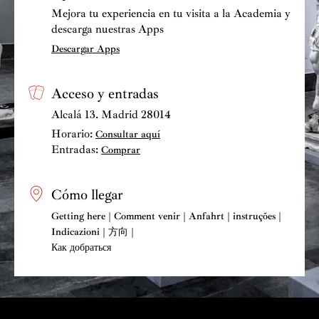
Mejora tu experiencia en tu visita a la Academia y
(1992),
La señorita Cristina
(2001),
Fantasías
(2001),
descarga nuestras Apps
Casi un espejo
(2004),
Segundo trío
(2005),
Un parque
Descargar Apps
(2006),
Danzas secretas
(2008) o
Cantata femenina
Anna Swir
(2019), para coro femenino y orquesta.
Acceso y entradas
Alcalá 13. Madrid 28014
Horario:
Consultar aquí
Entradas:
Comprar
Cómo llegar
Getting here | Comment venir | Anfahrt | instruções |
Indicazioni | 方向 |
Как добраться