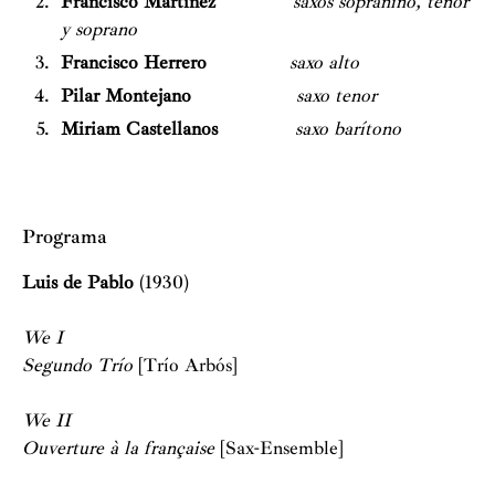
Francisco Martínez
saxos sopranino, tenor
y soprano
Francisco Herrero
saxo alto
Pilar Montejano
saxo tenor
Miriam Castellanos
saxo barítono
Programa
Luis de Pablo
(1930)
We I
Segundo Trío
[Trío Arbós]
We II
Ouverture
à
la française
[Sax-Ensemble]