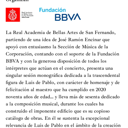
más reconocidos compositores españoles y habiendo
interpretado y registrado obras de compositores
internacionales como Pierre Boulez, Luciano Berio,
Franco Donatoni, Brian Ferneyhough, Gérard Grisey,
La Real Academia de Bellas Artes de San Fernando,
James Macmillan, Unsuk Chin, Marlos Nobre, Morton
partiendo de una idea de José Ramón Encinar que
Feldman y Jean-Claude Risset, entre otros.
apoyó con entusiasmo la Sección de Música de la
Corporación, contando con el soporte de la Fundación
Ha actuado como soprano junto a la London Symphony
BBVA y con la generosa disposición de todos los
Orchestra, Orquesta Nacional de España, Orquesta
intérpretes que actúan en el concierto, presenta una
Sinfónica de Estrasburgo, Netherlands Radio Symphony
singular sesión monográfica dedicada a la trascendental
Orchestra, Orchestra Sinfonica Nazionale della RAI,
figura de Luis de Pablo, con carácter de homenaje y de
Orquesta Filarmónica de Helsinki, Orquesta de la
felicitación al maestro que ha cumplido en 2020
Deutsche Oper Berlin, Orquesta Sinfónica y Coro de
noventa años de edad… y lleva más de sesenta dedicado
RTVE, Real Orquesta Sinfónica de Sevilla, Orquesta
a la composición musical, durante los cuales ha
Sinfónica de Castilla y León, Orquestra Simfònica de
construido el imponente edificio que es su copioso
Barcelona i Nacional de Catalunya, Orquestra
catálogo de obras. En él se sustenta la excepcional
Simfònica del Gran Teatre del Liceu de Barcelona,
relevancia de Luis de Pablo en el ámbito de la creación
Orquesta Sinfónica de Madrid, Orquesta Barroca de