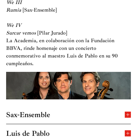
We III
Rumia
[Sax-Ensemble]
We IV
Surcar vemos
[Pilar Jurado]
La Academia, en colaboración con la Fundación
BBVA, rinde homenaje con un concierto
conmemorativo al maestro Luis de Pablo en su 90
cumpleaños.
Sax-Ensemble
El grupo Sax-Ensemble surge en 1987 con el objetivo de
potenciar la creación y difusión de la música
Luis de Pablo