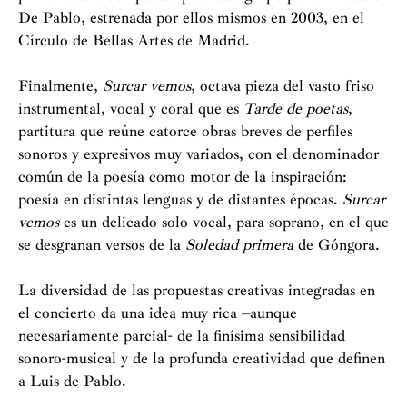
De Pablo, estrenada por ellos mismos en 2003, en el
directora del MadWomenFest. En la actualidad es la
Círculo de Bellas Artes de Madrid.
presidenta de SGAE (Sociedad General de Autores y
Editores).
Finalmente,
Surcar vemos
, octava pieza del vasto friso
instrumental, vocal y coral que es
Tarde de poetas
,
partitura que reúne catorce obras breves de perfiles
sonoros y expresivos muy variados, con el denominador
común de la poesía como motor de la inspiración:
poesía en distintas lenguas y de distantes épocas.
Surcar
vemos
es un delicado solo vocal, para soprano, en el que
se desgranan versos de la
Soledad primera
de Góngora.
La diversidad de las propuestas creativas integradas en
el concierto da una idea muy rica –aunque
necesariamente parcial- de la finísima sensibilidad
sonoro-musical y de la profunda creatividad que definen
a Luis de Pablo.