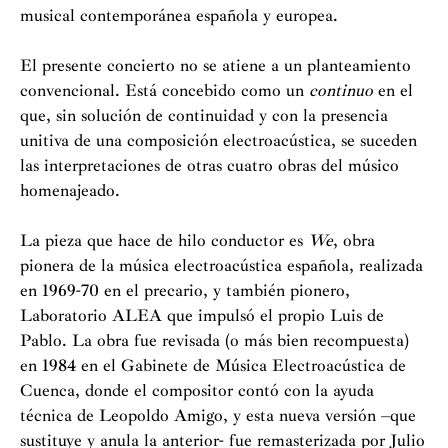
musical contemporánea española y europea.
Limoges, Orquesta de la Ópera de Avignon, Orquesta
Sinfónica Nacional Portuguesa, Orquesta de la
El presente concierto no se atiene a un planteamiento
Televisión Griega, Orchestre de la Suisse Romande,
convencional. Está concebido como un
continuo
en el
bajo la dirección de G. Sinopoli, J. Levine, R. Frübeck
que, sin solución de continuidad y con la presencia
de Burgos, A. Tamayo, G. Noseda, E. García Asensio,
unitiva de una composición electroacústica, se suceden
A. Ros Marbá, J. R. Encinar, Pedro Halffter, Beat
las interpretaciones de otras cuatro obras del músico
Furrer, Kuame Ryan, L. Pfaff, E. P. Salonen y M.
homenajeado.
Schøntwandt, entre otros.
La pieza que hace de hilo conductor es
We
, obra
Como compositora ha estrenado más de cien obras y ha
pionera de la música electroacústica española, realizada
recibido encargos de los más importantes teatros y
en 1969-70 en el precario, y también pionero,
festivales de Europa y América. A lo largo de su carrera
Laboratorio ALEA que impulsó el propio Luis de
ha recibido numerosos premios nacionales e
Pablo. La obra fue revisada (o más bien recompuesta)
internacionales, tanto como intérprete como creadora.
en 1984 en el Gabinete de Música Electroacústica de
Cuenca, donde el compositor contó con la ayuda
Desde 2013 es Embajadora de la Organización
técnica de Leopoldo Amigo, y esta nueva versión –que
Internacional del Trabajo y cofundadora junto con
sustituye y anula la anterior- fue remasterizada por Julio
Claudio Abbado, José-Antonio Abreu y Daniel