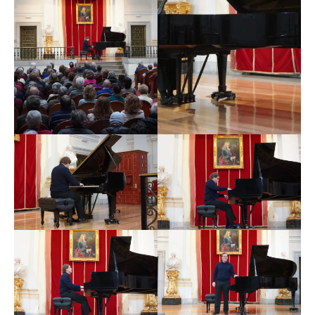
Nacional de Catalunya (OBC), Orquesta de Vancouver
o Miami, bajo batutas de primer orden como las de
Valerie Gergiev, Tsung Yeh, Eduardo Marturet, Josep
Pons o Salvador Brotons, entre otros.
Sobre Ignasi Cambra se ha escrito en su debut en Sony
Classical: “Ignasi Cambra se nos presenta en este
primer trabajo como un referente en el que, seguro,
generaciones futuras se mirarán, porque recoge el
testigo de toda una tradición pianística en la que la
libertad y el profundo conocimiento, han forjado ese
corpus sonoro que hasta ahora vemos como
indispensable para entender el universo”. Su profundo
estudio del elemento sonoro le lleva a “ofrecer una
interpretación de los
Impromptus
de Chopin que nos
recuerdan al pianismo más delicado y exquisito, pero sin
olvidar el dominio del aspecto más virtuoso”.