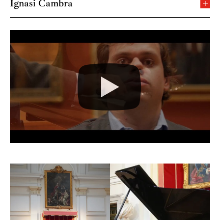
Ignasi Cambra
Ignasi Cambra
es uno de los intérpretes actuales que
representan la gran tradición pianística europea. Ha
actuado, entre otras salas de prestigio internacional, en
el Carnegie Hall de Nueva York, el Kennedy Center
Tu configuración de cookies no permite la
(NY), festival de Ravinia, Palau de la Música Catalana,
visualización de este contenido
Gran Teatre del Liceu, l’Auditori de Barcelona, el
Configurar cookies
Auditorio Nacional de Música, Auditorio de Zaragoza y
ha sido artista residente de festivales o ciclos de
conciertos como en la Pedrera Castell de Peralada y
celebrados sus recitales en la Schubertiada de
Vilabertran o la Quincena Musical de Donostia-San
Sebastián.
Estrecho colaborador de Maria Joao Pires, con quien ha
actuado en numerosas ocasiones en recitales a dos
pianos o a piano a cuatro manos, Cambra ha dejado
momentos memorables junto a orquestas como la del
Teatro Mariinski, Orquesta Sinfónica de Barcelona y