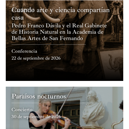
Cuando arte y ciencia compartían
Academia
casa
Pedro Franco Dávila y el Real Gabinete
de Historia Natural en la Academia de
Bellas Artes de San Fernando
Conferencia
22 de septiembre de 2026
Paraísos nocturnos
Academia
Concierto
30 de septiembre de 2026