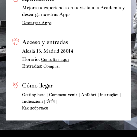
Mejora tu experiencia en tu visita a la Academia y
descarga nuestras Apps
Descargar Apps
Acceso y entradas
Alcalá 13. Madrid 28014
Horario:
Consultar aquí
Entradas:
Comprar
Cómo llegar
Getting here | Comment venir | Anfahrt | instruções |
Indicazioni | 方向 |
Как добраться