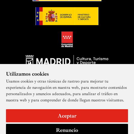
Utilizamos cookies
Usamos cookies y otras técnicas de rastreo para mejorar tu
experiencia de navegación en nuestra web, para mostrarte contenidos
personalizados y anuncios adecuados, para analizar el tráfico en
nuestra web y para comprender de donde llegan nuestros visitantes.
Suscríbete a nuestra newsletter
Aceptar
Renuncio
Aviso legal
Accesibilidad
Derechos de imagen
Mapa del sitio