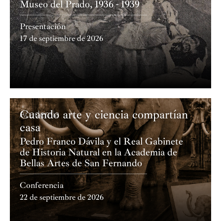
Museo del Prado, 1936 - 1939
Alemania, Austria e Italia. Es miembro de la Orquesta
Les Dissonances de París desde 2018 y concertino
Presentación
invitado de la Joven Orquesta de Rumanía.
17 de septiembre de 2026
Es ganador de varios concursos de violín nacionales e
internacionales, como el Concurso Internacional
"Andrea Postacchini" (Italia), el Concurso Nacional
"Mihai Jora" (Rumanía), el Concurso Internacional
"Ștefan Ruha" (Rumanía) y el Concurso Internacional
"Remember Enescu" (Rumanía).
Cuando arte y ciencia compartían
Academia
casa
Pedro Franco Dávila y el Real Gabinete
de Historia Natural en la Academia de
Bellas Artes de San Fernando
Conferencia
22 de septiembre de 2026