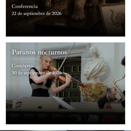
Conferencia
22 de septiembre de 2026
Paraísos nocturnos
Academia
Concierto
30 de septiembre de 2026