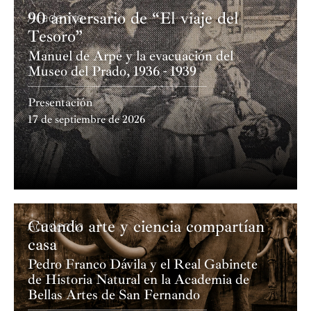
90 aniversario de “El viaje del
Academia
Tesoro”
Manuel de Arpe y la evacuación del
Museo del Prado, 1936 - 1939
Presentación
17 de septiembre de 2026
Cuando arte y ciencia compartían
Academia
casa
Pedro Franco Dávila y el Real Gabinete
de Historia Natural en la Academia de
Bellas Artes de San Fernando