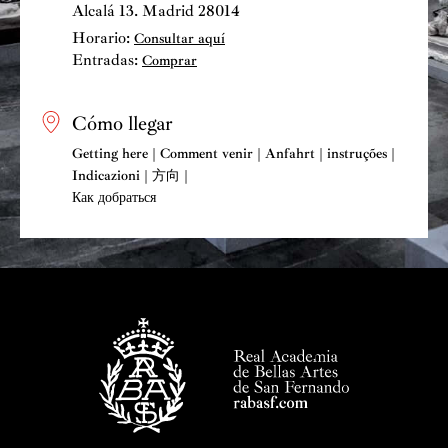
Alcalá 13. Madrid 28014
Horario:
Consultar aquí
Entradas:
Comprar
Cómo llegar
Getting here | Comment venir | Anfahrt | instruções |
Indicazioni | 方向 |
Как добраться