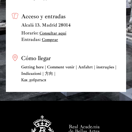
según tipos y formas específicamente musicales. Por
supuesto, estas formas no son compartimentos estancos,
Acceso y entradas
sino una serie de rasgos aproximativos o predominantes.
De hecho, cada canción posee una individualidad
Alcalá 13. Madrid 28014
propia y algunas de ellas podrían formar parte de dos
Horario:
Consultar aquí
grupos. Como punto de partida podemos agrupar las
Entradas:
Comprar
treinta y un canciones en cuatro tipos formales: la
asturianada, la vaqueirada, la marcha procesional y el
Cómo llegar
son bailable y el
lied
.
Getting here | Comment venir | Anfahrt | instruções |
Indicazioni | 方向 |
Asturianada
Как добраться
En varias piezas del
Cancionero
se recogen tonadas o
cantos monódicos muy ornamentados, a voz sola o con
acompañamiento de gaita doblando o adornando la
melodía vocal. Aunque hay alguna excepción, la mayor
parte de ellas, poseen un ámbito melódico que rara vez
pasa de una sexta. La melodía se caracteriza por el uso