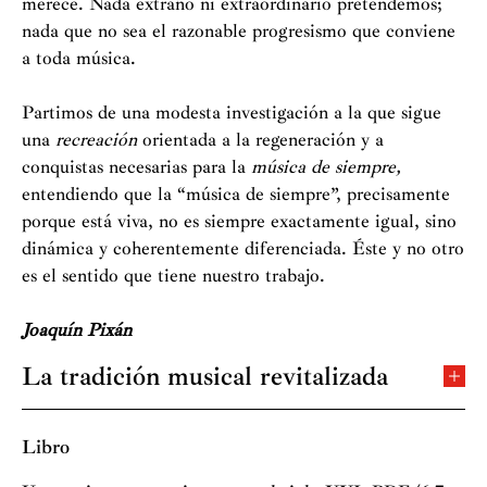
merece. Nada extraño ni extraordinario pretendemos;
nada que no sea el razonable progresismo que conviene
a toda música.
Partimos de una modesta investigación a la que sigue
una
recreación
orientada a la regeneración y a
conquistas necesarias para la
música de siempre,
entendiendo que la “música de siempre”, precisamente
porque está viva, no es siempre exactamente igual, sino
dinámica y coherentemente diferenciada. Éste y no otro
es el sentido que tiene nuestro trabajo.
Joaquín Pixán
La tradición musical revitalizada
Más allá del canto sutil y bien dicho, hay dos facetas de
la personalidad artística de Joaquín Pixán que
Libro
enriquecen su trayectoria musical. La primera es su
trabajo como impulsor de nuevas músicas, como