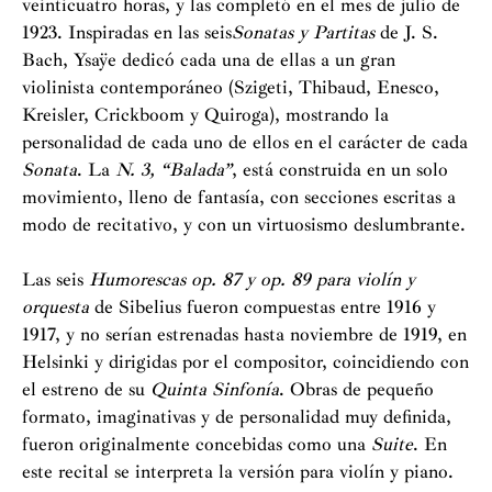
veinticuatro horas, y las completó en el mes de julio de
1923. Inspiradas en las seis
Sonatas y Partitas
de J. S.
Bach, Ysaÿe dedicó cada una de ellas a un gran
violinista contemporáneo (Szigeti, Thibaud, Enesco,
Kreisler, Crickboom y Quiroga), mostrando la
personalidad de cada uno de ellos en el carácter de cada
Sonata
. La
N. 3, “Balada”
, está construida en un solo
movimiento, lleno de fantasía, con secciones escritas a
modo de recitativo, y con un virtuosismo deslumbrante.
Las seis
Humorescas op. 87 y op. 89 para violín y
orquesta
de Sibelius fueron compuestas entre 1916 y
1917, y no serían estrenadas hasta noviembre de 1919, en
Helsinki y dirigidas por el compositor, coincidiendo con
el estreno de su
Quinta Sinfonía
. Obras de pequeño
formato, imaginativas y de personalidad muy definida,
fueron originalmente concebidas como una
Suite
. En
este recital se interpreta la versión para violín y piano.