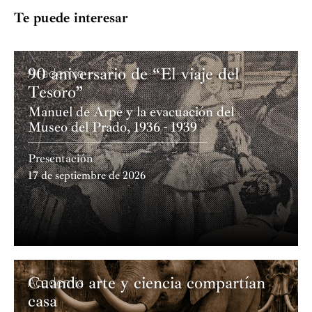
Ilya Kaler.
Te puede interesar
Toca un violín construido por George Stoppani en
Manchester (2013) y un arco del alemán Josef Gabriel
90 aniversario de “El viaje del
Academia
(2013).
Tesoro”
Manuel de Arpe y la evacuación del
Museo del Prado, 1936 - 1939
Presentación
17 de septiembre de 2026
Cuando arte y ciencia compartían
Academia
casa