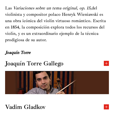
Las
Variaciones sobre un tema original, op. 15
,del
violinista y compositor polaco Henryk Wieniawski es
una obra icónica del violín virtuoso romántico. Escrita
en 1854, la composición explora todos los recursos del
violín, y es un extraordinario ejemplo de la técnica
prodigiosa de su autor.
Joaquín Torre
Joaquín Torre Gallego
Descendiente de una familia de músicos, comienza sus
estudios de violín a la edad de cuatro años con el
pedagogo Sergio Castro, en la academia de música
CEDAM. En 2012, continúa en el Centro Katarina
Gurska, con el concertista y pedagogo Sergey Teslia.
Desde 2014 hasta 2018 realiza sus estudios musicales en
Vadim Gladkov
la Escuela Superior de Música Reina Sofía, con los
Vadim Gladkov se graduó en la Academia Nacional de