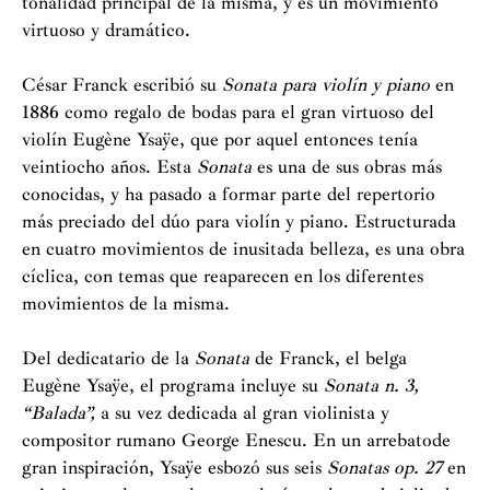
tonalidad principal de la misma, y es un movimiento
virtuoso y dramático.
César Franck escribió su
Sonata para violín y piano
en
1886 como regalo de bodas para el gran virtuoso del
violín Eugène Ysaÿe, que por aquel entonces tenía
veintiocho años. Esta
Sonata
es una de sus obras más
conocidas, y ha pasado a formar parte del repertorio
más preciado del dúo para violín y piano. Estructurada
en cuatro movimientos de inusitada belleza, es una obra
cíclica, con temas que reaparecen en los diferentes
movimientos de la misma.
Del dedicatario de la
Sonata
de Franck, el belga
Eugène Ysaÿe, el programa incluye su
Sonata n. 3,
“Balada”,
a su vez dedicada al gran violinista y
compositor rumano George Enescu. En un arrebatode
gran inspiración, Ysaÿe esbozó sus seis
Sonatas op. 27
en