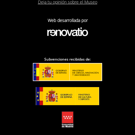
subastar un baile para el Pan de San Antonio. Después
Deja tu opinión sobre el Museo
de unas tímidas ofertas, Javier, despechado por la
indiferencia de Luisa Fernanda, hace una puja
Web desarrollada por
exageradamente fuerte y Vidal, en un alarde de fuerza y
prepotencia ante el rival, multiplica la oferta de Javier y
le regala el baile. Javier acepta el regalo, pero reta a
Vidal.
Subvenciones recibidas de:
8. Cuarteto y subasta.
¿Dónde estará Carolina?…
Cuánto tiempo sin verte Luisa Fernanda
…
9.
Señoras y caballeros
(Javier, Mariana, Luisa
Fernanda, Vidal, D. Florito, Carolina, D. Lucas, Coro)
Por fin estalla la insurrección popular en Madrid.
Mientras Luisa Fernanda y Mariana rezan, entra Aníbal
herido leve y cuenta cómo van las cosas afuera. Luego
aparece Vidal, que lucha con bravura, pero confiesa que
lo único que le mueve es el amor a Luisa Fernanda y no