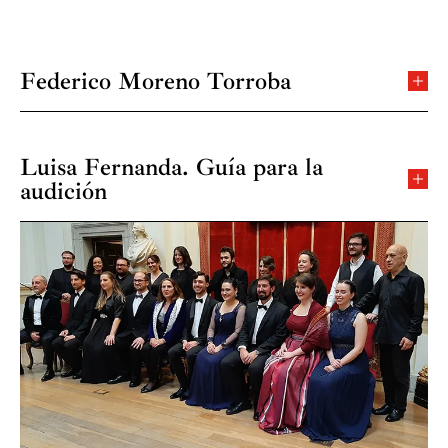
Federico Moreno Torroba
Federico Moreno Torroba (Madrid, 3 de
marzo de 1891 – 12 de septiembre de 1982) recibió sus
primeras lecciones de su padre José Moreno Ballesteros,
Luisa Fernanda. Guía para la
organista de la iglesia de la Concepcióny director de la
audición
orquesta del Teatro Lara, en donde el propio Federico
Madrid, Plazuela de San Javier, frente a la casa de la
actuaría como pianista a temprana edad. En
Duquesa Carolina, camarera de la Reina y ferviente
el Conservatorio de Madrid, su maestro Conrado del
monárquica. Son los últimos momentos del reinado de
Campoejercería sobre el joven Federico una profunda
Isabel II y la vida en el barrio de Palacio se articula en
influencia.
camarillas lideradas por Mariana, mujer en cuya Posada
de San Javier habitan el rico hacendado extremeño
Su carrera de compositor se abrió hacia el campo
Vidal Hernando y Luis Nogales, revolucionario
sinfónico, pero la búsqueda de una expresividad de raíz
clandestino que ha entablado amistad con Aníbal, el
española le introdujo en la tradición del teatro lírico.
mozo de la posada. En la misma plazuela vive don
Compuso aproximadamente cincuenta títulos de
Florito, funcionario jubilado, con su hija Luisa