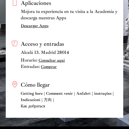
Aplicaciones
de nuevo a la causa monárquica. Y Luisa Fernanda, en
Mejora tu experiencia en tu visita a la Academia y
un momento de celos, se desmaya en brazos de Vidal,
descarga nuestras Apps
ahora aliado con la causa liberal, una vez más por
Descargar Apps
despecho.
5. Final.
Abrasado en la llama
(Luisa Fernanda, Aníbal,
Acceso y entradas
Nogales, Vidal, Mariana, Carolina, Javier)
Alcalá 13. Madrid 28014
Horario:
Consultar aquí
ACTO SEGUNDO
Entradas:
Comprar
En la Verbena de San Antonio de la Florida aparecen
Cómo llegar
Luisa Fernanda, prometida ya con Vidal, y Javier, que
sigue en relaciones con la Duquesa. En el ambiente de
Getting here | Comment venir | Anfahrt | instruções |
Indicazioni | 方向 |
la romería, Mariana y Rosita se encargan de atender un
Как добраться
puesto dedicado a la recaudación de limosnas para el
Pan de San Antonio. Damiselas y pollos, entre los que
se cuenta Javier de paisano, se mezclan en la verbena en