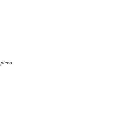
R
piano