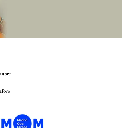
 con el maestro Ángel García Jermann, y culminó su
lista en la Escuela Superior de Música Katarina Gurska,
laborado con orquestas como la OCNE, RTVE y ORCAM.
ctubre
 aforo