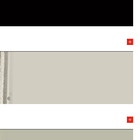
con la Orquesta Sinfónica de Castilla y León, Bilbao
at Valenciana, Orquestra de Cadaqués, Israel
es miembro de la Orquesta Nacional de España.
nalizando con premio de honor en viola y matrícula de
 trasladó a Donostia-San Sebastián, donde se licenció
itch. Más tarde, realizó estudios de posgrado con
ales de Wolfram Christ, Andreas Willwohl, Tomasz
rock y compartido escenario con artistas como Plácido
lian Rachlin, Augustin Hadelich o Joaquín Achúcarro.
 López y posteriormente cursó grado profesional con los
 Olmedilla. Comenzó el grado superior en 2011 en el Real