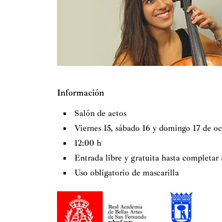
Conservatorio Superior de Música de Madrid,
formación con un máster de Interpretación So
con el maestro Michal Dmochowski. Ha co
Información
Salón de actos
Viernes 15, sábado 16 y domingo 17 de o
12:00 h
Entrada libre y gratuita hasta completar
Uso obligatorio de mascarilla