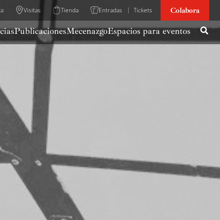
Colabora
da
Visitas
Tienda
Entradas
Tickets
cias
Publicaciones
Mecenazgo
Espacios para eventos