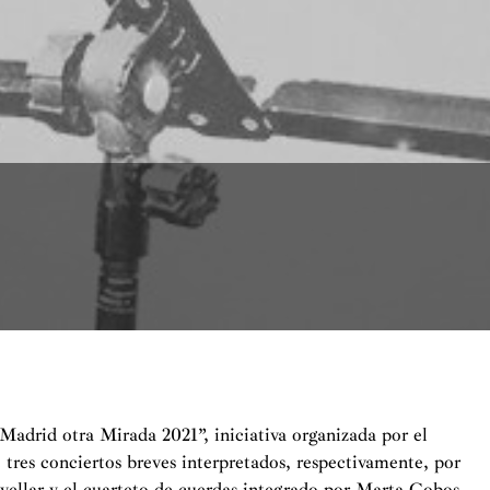
adrid otra Mirada 2021”, iniciativa organizada por el
res conciertos breves interpretados, respectivamente, por
ovellar y el cuarteto de cuerdas integrado por Marta Cobos,