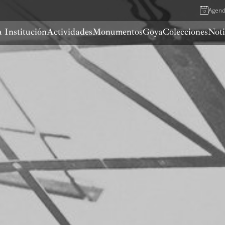
Agen
 Institución
Actividades
Monumentos
Goya
Colecciones
Noti