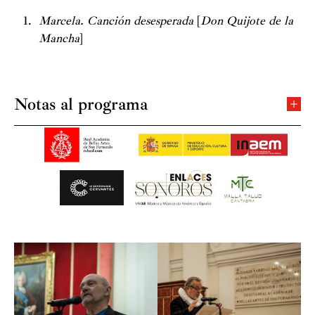
Marcela. Canción desesperada
[
Don Quijote de la
Mancha
]
Notas al programa
La palabra, la que originalmente escribió Cervantes
para describir a sus mujeres, ilustra y guía la música,
también original, compuesta por seis compositores de
España y América que, desde la perspectiva de cuatro
siglos de lejanía histórica, glosan las singularidades de
algunas de las mujeres que Cervantes nos legó como
producto de su astro creador y su literatura magistral.
Rasgos del melólogo, propuesto ya en el siglo XVII por
J. J. Rousseau, son utilizados por los compositores como
preámbulos para lograr de la canción un punto álgido
de la forma que fluye rapsódicamente en cada canción.