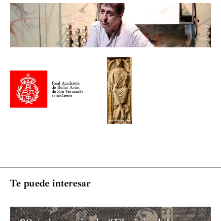
Radulescu, personalidad a la que debe muchos rasgos de
su pensamiento musical. Pero ha sido la española
Montserrat Torrent quien ha ejercido verdadera
influencia sobre él, no sólo en todo lo relativo a la
interpretación sino también en cuestiones directamente
relacionadas con la pedagogía, muy especialmente sobre
la música española.
Su carrera como concertista y profesor le ha llevado a
través de Europa, EEUU, América Latina y las Islas
Filipinas y ha colaborado habitualmente con solistas y
grupos vocales e instrumentales, abordando repertorios
que abarcan seis siglos de música para órgano. Ha
realizado diversos trabajos discográficos que incluyen
tanto música antigua como del siglo XX. Ha sido
Te puede interesar
profesor de clave en el Conservatorio Superior de
Música de Castilla y León y en el Conservatorio
Profesional de Música “Federico Moreno Torroba” de