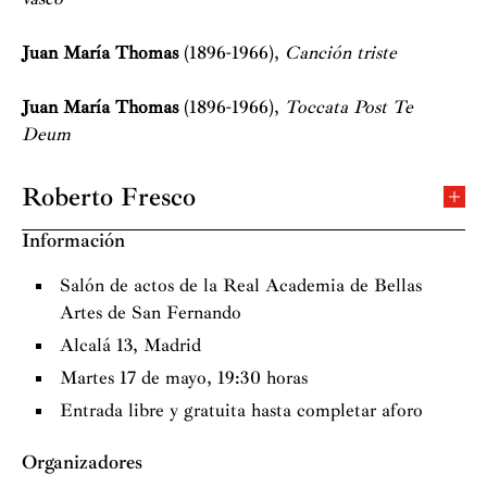
Juan María Thomas
(1896-1966),
Canción triste
Juan María Thomas
(1896-1966),
Toccata Post Te
Deum
Roberto Fresco
Organista titular de la catedral de Santa María la Real
Información
de la Almudena de Madrid y profesor de órgano del
Centro Superior de Enseñanza Musical Katarina
Salón de actos de la Real Academia de Bellas
Gurska, también de Madrid.
Artes de San Fernando
Alcalá 13, Madrid
Nació en Astorga en 1967. En esa ciudad inició su
Martes 17 de mayo, 19:30 horas
educación musical y posteriormente la continuó en el
Entrada libre y gratuita hasta completar aforo
Real Conservatorio Superior de Música de Madrid.
Entre 1994 y 1996 estudió en la Hochschule für Musik
Organizadores
und Darstellende Kunst de Viena con Michael