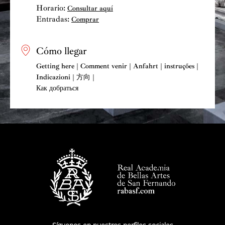
Horario:
Consultar aquí
Entradas:
Comprar
Cómo llegar
Getting here | Comment venir | Anfahrt | instruções |
Indicazioni | 方向 |
Как добраться