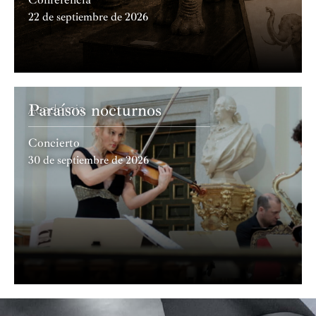
22 de septiembre de 2026
Paraísos nocturnos
Academia
Concierto
30 de septiembre de 2026